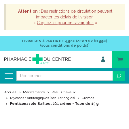
Attention
: Des restrictions de circulation peuvent
impacter les délais de livraison.
»
Cliquez ici pour en savoir plus
«
LIVRAISON À PARTIR DE
4,90€ (offerte dès 59€)
*
(sous conditions de poids)
Accueil
Médicaments
Peau, Cheveux
Mycoses : Antifongiques (peau et ongles)
Crèmes
Fenticonazole Bailleul 2%, crème - Tube de 15 g