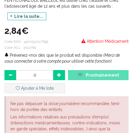
FENTICONAZOLE BAILLEUL est utilisé chez l'adulte et chez
l'adolescent âgé de 12 ans et plus dans les cas suivants :
1. Candidoses Les candidoses rencontrées en clinique humaine
Lire la suite...
sont habituellement dues à Candida albicans. Cependant, la
mise en évidence d'un Candida sur la peau peut ne pas
2,84€
constituer en soi une indication. - Traitement : . intertrigos, en
particulier génito-cruraux, anaux et périanaux, . perlèche. Dans
Attention Médicament
Code EAN :
3400930117699
certains cas, il est recommandé de traiter simultanément le tube
Code ACL : 3011769
digestif. - Traitement complémentaire des onyxis et périonyxis.
Prévenez-moi dès que le produit est disponible
(Merci de
2. Dermatophytoses Traitement : . dermatophytoses de la peau
vous connecter à votre compte pour utiliser cette fonction).
glabre, . intertrigos génitaux et cruraux, . intertrigos des orteils.
3. Pityriasis versicolor
Prochainement
Ajouter à Ma liste
Ne pas dépasser la dose journalière recommandée, tenir
hors de portée des enfants.
Les informations relatives aux précautions d’emploi
(interactions médicamenteuses, contre-indications, mises
en garde spéciales, effets indésirables...) ainsi que la