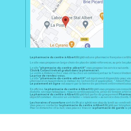
La pharmacie du centre à Albert
(80300) est une pharmacie française certifi
Le site vous propose un large choix de plus de 11000 références, au prix les 
Le site
"pharmacie-du-centre-albert.fr"
vous propose les service suivants :
Click & Collect (retrait gratuit dans la pharmacie).
La vente à distance chez vous et/ou chez un commerçant sur la France (Andorre, 
La prise de rendez-vous.
Le site
"pharmacie-du-centre-albert.fr"
est également disponible pour vos s
ultérieure) en tapant dans le moteur de recherche d' application : " Albert Pha
Le paiement en ligne
est assuré par la borne de paiement entièrement sécuri
En officine,
la pharmacie du centre à Albert
(80300) vous propose ses conseil
diabète, sevrage tabagique, risques cardiovasculaires, prise de tension artériell
La pharmacie du centre à Albert
(80300) fait partie du groupement
Pharmac
objectif commun : devenir un véritable « relais santé » au service des client
Les horaires d'ouverture
sont de 8h30 à 19h00 non stop du lundi au vendredi 
Vous pouvez contacter
la pharmacie du centre à Albert
(80300) par téléphone
Pour le dimanche et la nuit, vous pouvez trouver l
a pharmacie de garde
la pl
© 2011-2026
PHARM