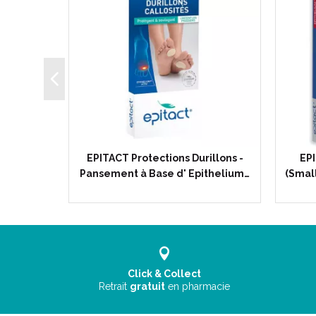
e Rigide
EPITACT Protections Durillons -
EPI
oureux…
Pansement à Base d' Epithelium…
(Small
Click & Collect
Retrait
gratuit
en pharmacie