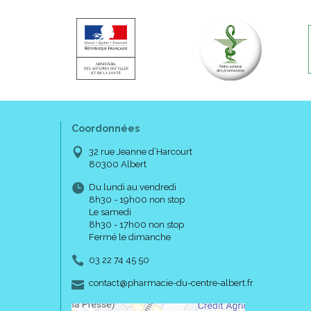
Coordonnées
32 rue Jeanne d’Harcourt
80300 Albert
Du lundi au vendredi
8h30 - 19h00 non stop
Le samedi
8h30 - 17h00 non stop
Fermé le dimanche
03 22 74 45 50
-
-
contact
@
pharmacie-du-centre-albert.fr