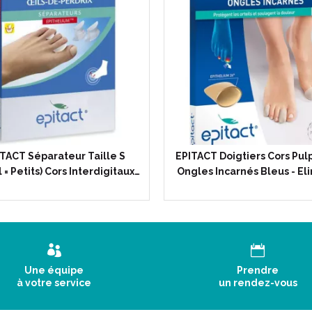
Indications :
Soulagement des douleurs liées à
frottements excessifs.
TACT Séparateur Taille S
EPITACT Doigtiers Cors Pulp
 = Petits) Cors Interdigitaux…
Ongles Incarnés Bleus - El
Description :
Vous souffrez d’ un oignon au p
le chaussage est très vite doulo
sur l’ excroissance osseuse et d
excessifs apparaît. Il faut donc 
Une équipe
Prendre
interface qui permette de réparti
à votre service
un rendez-vous
fait le gel silicone Epithelium 2
EPITACT®.