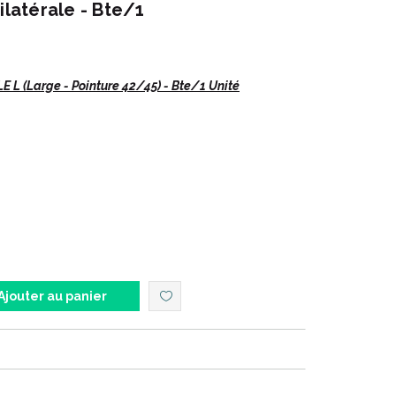
ilatérale - Bte/1
 L (Large - Pointure 42/45) - Bte/1 Unité
HELIUM 26.
LOGUES
Ajouter au panier