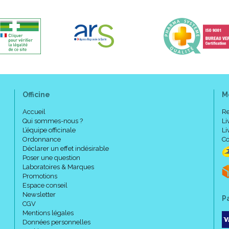
Une pastille d’ Epithelium 26
permet de limiter les frotte
liées au manque de place da
Mise en place de la protection
La protection contre l' hallux
lavage fourni à cet effet.
Si vous les portez tous les j
protections pendant plusieur
Officine
M
Si vous êtes diabétique, opt
Vendue à l’unité.
Accueil
Re
Convient au pied gauche com
Qui sommes-nous ?
Li
L’équipe officinale
Taille L (Large - Pointure 42/4
Li
Ordonnance
Co
Déclarer un effet indésirable
Poser une question
Laboratoires & Marques
Promotions
Espace conseil
Newsletter
P
CGV
Mentions légales
Données personnelles