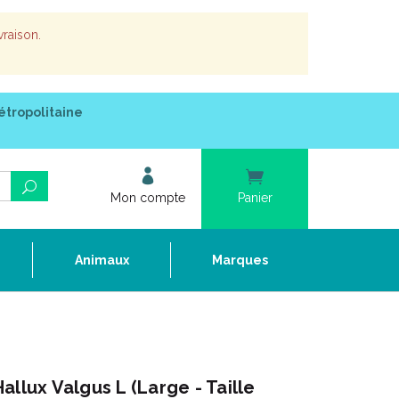
vraison.
étropolitaine
Mon compte
Panier
e
Animaux
Marques
llux Valgus L (Large - Taille