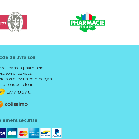
® d’ 1mm d’ épaisseur positionnée sur “l’oignon”
ments sans introduire de pressions supplémentaires
ns les chaussures.
 aisée et maintien idéal.
 valgus est lavable en machine à 40°C dans le filet de
ours en les lavant comme il se doit, vous garderez vos
s mois.
ode de livraison
ez plutôt pour les pansements Hallux valgus.
trait dans la pharmacie
me au pied droit.
vraison chez vous
5).
vraison chez un commerçant
nditions de retour
aiement sécurisé