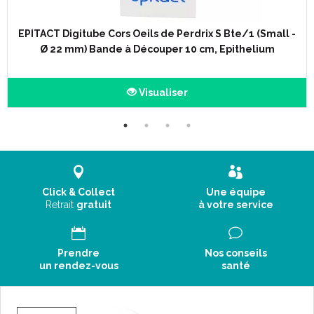
EPITACT Digitube Cors Oeils de Perdrix S Bte/1 (Small -
Description :
Ø 22 mm) Bande à Découper 10 cm, Epithelium
Un orteil douloureux ? Un cor ou un œil de perdrix (cor situé
entre 2 orteils) ? Adoptez le Digitube® EPITACT® ! Grâce au gel
Visualiser
silicone Epithelium 26® qui le constitue, il évite la corne et les
douleurs liées à des pressions et frottements excessifs. Le
Digitube® est tellement fin qu’ il peut même être porté dans des
escarpins ! Son gros avantage en plus de sa finesse : il est
lavable et réutilisable ! C’ est donc une solution à la fois discrète,
efficace et économique.
Click & Collect
Une équipe
Retrait
gratuit
à votre service
1 mm d’ Epithelium™ sur la demi-circonférence du Digitube®
suffit à soulager les pressions et prévenir la formation de
cors dorsaux et oeils de perdrix sur les doigts de pied.
Portée régulièrement pendant 1 mois, cette protection
Prendre
Nos conseils
un rendez-vous
santé
brevetée, fine et discrète, favorise la disparition du cor en
stoppant le processus d’ hyperkératinisation.
Ils sont conçus sans couture ni soudure perceptible pour
éviter toute irritation de la peau. L’ élasticité et la douceur du