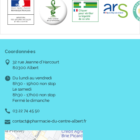
tissu choisi contribuent au confort du dispositif.
Leur faible encombrement permet l’ installation sur des
orteils voisins sans aucune gêne.
Les Digitubes® sont lavables à l’ eau et au savon.
Avec seulement 1.5 cm de Digitube®, vous protégez votre
cor pendant 10 jours en moyenne.
Boîte de 3 Digitube® de 10 cm à découper.
Coordonnées
32 rue Jeanne d’Harcourt
80300 Albert
Du lundi au vendredi
8h30 - 19h00 non stop
Le samedi
8h30 - 17h00 non stop
Fermé le dimanche
03 22 74 45 50
-
-
contact
@
pharmacie-du-centre-albert.fr