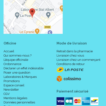
Existe également en :
Taille M (Medium - Ø 25 mm)
.
Taille L (Large - Ø 33 mm)
.
A l' unité, boîte de 1 Digitube
.
Conseils d' utilisation :
Officine
Mode de livraison
Accueil
Retrait dans la pharmacie
Qui sommes-nous ?
Livraison chez vous
Découper un Digitube® avec de bons ciseaux à la longueur
L’équipe officinale
Livraison chez un commerçant
désirée.
Ordonnance
Conditions de retour
Enlever la pellicule de protection recouvrant le gel.
Déclarer un effet indésirable
Retourner le Digitube® sur lui-même de façon à obtenir un
Poser une question
manchon et le mettre en place sur l’ orteil en positionnant le
Laboratoires & Marques
Promotions
gel d’ Epithelium™ en contact avec la zone à protéger.
Espace conseil
Newsletter
Paiement sécurisé
CGV
Mentions légales
Précautions d' emploi :
Données personnelles