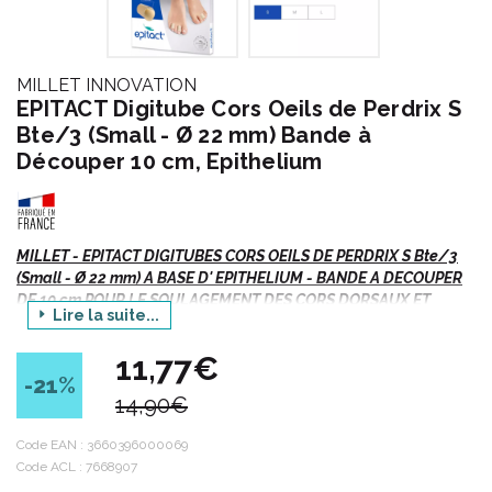
MILLET INNOVATION
EPITACT Digitube Cors Oeils de Perdrix S
Bte/3 (Small - Ø 22 mm) Bande à
Découper 10 cm, Epithelium
MILLET - EPITACT DIGITUBES CORS OEILS DE PERDRIX S Bte/3
(Small - Ø 22 mm) A BASE D' EPITHELIUM - BANDE A DECOUPER
DE 10 cm POUR LE SOULAGEMENT DES CORS DORSAUX ET
Lire la suite...
INTERDIGITAUX - Bte/3
11,77€
EPITACT CORS, OEILS DE PERDRIX - TAILLE S - BOITE/3.
-21
%
DIGITUBES ULTRA FINS ET ULTRA RESISTANTS A BASE D'
14,90€
EPITHELIUM.
LAVABLE ET REUTILISABLE.
Code EAN :
3660396000069
CONSEILLE PAR LES PODOLOGUES
Code ACL : 7668907