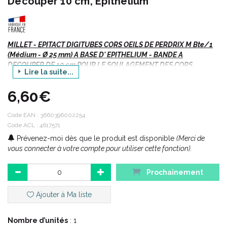
Découper 10 cm, Epithelium
MILLET - EPITACT DIGITUBES CORS OEILS DE PERDRIX M Bte/1
(Médium - Ø 25 mm) A BASE D' EPITHELIUM - BANDE A
DECOUPER DE 10 cm POUR LE SOULAGEMENT DES CORS
Lire la suite...
DORSAUX ET INTERDIGITAUX - Bte/1
6,60€
EPITACT CORS, OEILS DE PERDRIX - TAILLE M - BOITE/1.
DIGITUBES ULTRA FINS ET ULTRA RESISTANTS A BASE D'
Code EAN :
3660396002254
EPITHELIUM.
Code ACL : 4617571
LAVABLE ET REUTILISABLE.
Prévenez-moi dès que le produit est disponible
(Merci de
CONSEILLE PAR LES PODOLOGUES
vous connecter à votre compte pour utiliser cette fonction).
Prochainement
Ajouter à Ma liste
Nombre d’unités
: 1