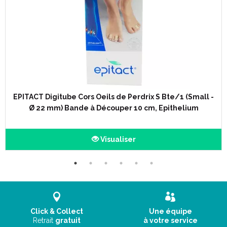
EPITACT Digitube Cors Oeils de Perdrix S Bte/1 (Small -
Indications :
Ø 22 mm) Bande à Découper 10 cm, Epithelium
Pour stopper la douleur et éliminer les cors et oeils de
Visualiser
perdrix.
Description :
Un orteil douloureux ? Un cor ou un œil de perdrix (cor situé
Click & Collect
Une équipe
entre 2 orteils) ? Adoptez le Digitube® EPITACT® ! Grâce au gel
Retrait
gratuit
à votre service