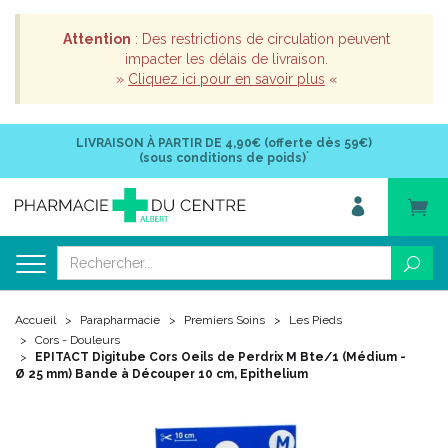
Attention
: Des restrictions de circulation peuvent
impacter les délais de livraison.
»
Cliquez ici pour en savoir plus
«
LIVRAISON À PARTIR DE
4,90€ (offerte dès 59€)
*
(sous conditions de poids)
Accueil
Parapharmacie
Premiers Soins
Les Pieds
Cors - Douleurs
EPITACT Digitube Cors Oeils de Perdrix M Bte/1 (Médium -
Ø 25 mm) Bande à Découper 10 cm, Epithelium