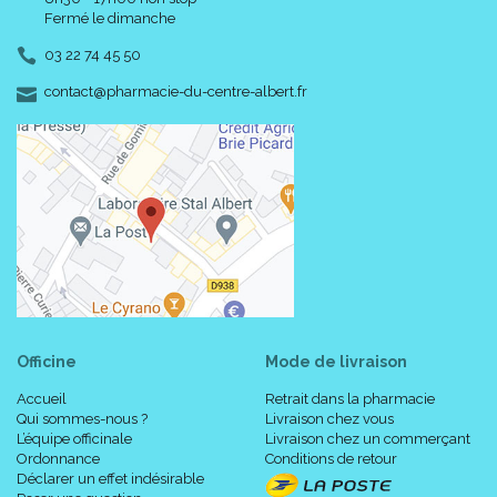
Fermé le dimanche
03 22 74 45 50
-
-
contact
@
pharmacie-du-centre-albert.fr
Existe également en :
Officine
Mode de livraison
Accueil
Retrait dans la pharmacie
Taille S (Small - Ø 22 mm)
.
Qui sommes-nous ?
Livraison chez vous
Taille L (Large - Ø 33 mm)
.
L’équipe officinale
Livraison chez un commerçant
En boîte de 3 Digitubes
.
Ordonnance
Conditions de retour
Déclarer un effet indésirable