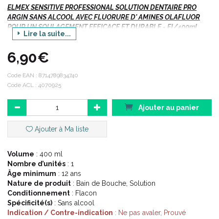
ELMEX SENSITIVE PROFESSIONAL SOLUTION DENTAIRE PRO
ARGIN SANS ALCOOL AVEC FLUORURE D' AMINES OLAFLUOR
POUR UN SOULAGEMENT EFFICACE ET DURABLE - Fl/400ml
Lire la suite...
Soulagement efficace des dents sensibles.
6,90€
Sensation immédiate de couche protectrice.
Code EAN :
8714789834740
Code ACL : 4070925
D' où vient la douleur causée par les dents sensibles ?
Ajouter au panier
La récession des gencives et les dommages au niveau de votre
émail peuvent exposer des milliers de canaux microscopiques,
Ajouter à Ma liste
conduisant au centre nerveux de votre dent. Lorsque vos dents
entrent en contact avec quelque chose de chaud, de froid ou de
sucré, les sensations sont acheminées par ces canaux
Volume
: 400 ml
directement jusqu' aux nerfs, ce qui peut provoquer une
Nombre d’unités
: 1
sensation douloureuse.
Âge minimum
: 12 ans
Nature de produit
: Bain de Bouche, Solution
Conditionnement
: Flacon
Spécificité(s)
: Sans alcool
Indication / Contre-indication
: Ne pas avaler, Prouvé