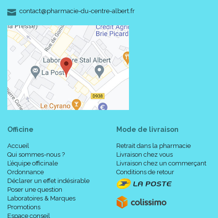
Conserver hors de portée des enfants.
-
-
contact
@
pharmacie-du-centre-albert.fr
Ne remplace pas le brossage des dents après chaque repas.
Les dents sensibles peuvent être le signe d' un problème
sous jacent qui nécessite le conseil d' un dentiste, si la
douleur persiste.
Composition :
Aqua, glycerin, sorbitol, propylene glycol, disodium
pyrophosphate, PEG-40 hydrogenated castor oil, PVM/MA
Officine
Mode de livraison
copolymer, tetrapotassium pyrophosphate, sodium levulinate,
sodium anisate, aroma, potassium hydroxide, sodium
Accueil
Retrait dans la pharmacie
saccharine, sodium fluoride, CI 19140, CI 42051.
Qui sommes-nous ?
Livraison chez vous
L’équipe officinale
Livraison chez un commerçant
Ordonnance
Conditions de retour
Code ACL : 4070925
Déclarer un effet indésirable
Code EAN : 8714789834740
Poser une question
Laboratoires & Marques
Promotions
Espace conseil