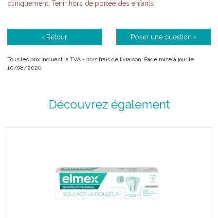
cliniquement, Tenir hors de portée des enfants
‹ Retour
Poser une question ›
Tous les prix incluent la TVA - hors frais de livraison. Page mise à jour le
10/08/2026.
Description :
Découvrez également
La solution dentaire elmex SENSITIVE PROFESSIONAL obture
les canaux conduisant au nerf de la dent et inhibe ainsi la
douleur. En cas d' application régulière, une couche
protectrice de longue durée se forme, agissant comme un
rempart contre la sensibilité.
Technologie Solution dentaire PRO-ARGIN avec fluorure d'
amine
Soulagement efficace pour dents sensibles
Sensation immédiate de couche protectrice
Soin en complément du brossage quotidien des dents