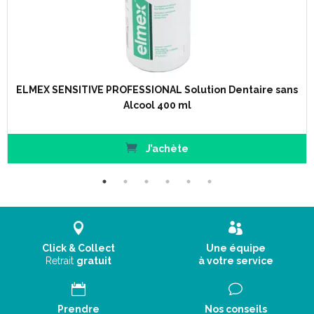
Dentifrice médical pour un soulagement immédiat* de la
ELMEX SENSITIVE PROFESSIONAL Solution Dentaire sans
douleur en cas de dents sensibles
Alcool 400 ml
Action immédiate en cas d’ application directe et massage
avec le bout du doigt (environ 1 min) sur la dent sensible.
En cas d’ utilisation régulière, construction d’ une barrière
J’achète
protectrice durable qui agit comme un rempart contre la
sensibilité dentaire.
La barrière protectrice est résistante aux acides.
Produit médical – mode d’ action cliniquement prouvé.
Convient pour l’ utilisation quotidienne.
Click & Collect
Une équipe
Mode d' action - Technologie PRO-ARGIN™ :
Retrait
gratuit
à votre service
Prendre
Nos conseils