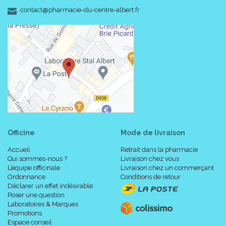
-
-
contact
@
pharmacie-du-centre-albert.fr
Déposer la taille d' un petit pois sur le doigt.
Appliquer sur la dent sensible.
Officine
Mode de livraison
Accueil
Retrait dans la pharmacie
Masser pendant 1 minute.
Qui sommes-nous ?
Livraison chez vous
L’équipe officinale
Livraison chez un commerçant
Ordonnance
Conditions de retour
Déclarer un effet indésirable
Poser une question
Laboratoires & Marques
Promotions
Espace conseil
Enfants de moins de 12 ans :
ne pas appliquer avec le bout du