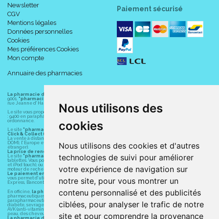
Newsletter
doigt pour un soulagement immédiat. Pour un soulagement
Paiement sécurisé
CGV
durable, appliquer avec une brosse à dents souple, en prenant
Mentions légales
soin de brosser toutes les zones sensibles.
Données personnelles
Cookies
Enfants de moins de 6 ans :
utiliser une quantité de dentifrice de
Mes préférences Cookies
la taille d' un petit pois sous surveillance d' un adulte afin d' en
Mon compte
minimiser l' ingestion. En cas d' apport de fluorure provenant d'
Annuaire des pharmacies
autres sources, consulter un dentiste ou un médecin.
La pharmacie du centre à Albert
(80300) est une pharmacie française certifiée ISO
9001.
"pharmacie-du-centre-albert.fr "
est le site internet de l
a pharmacie du centre
, 32
rue Jeanne d' Harcourt, 80300 Albert.
Nous utilisons des
Composition :
Le site vous propose un large choix de plus de 11000 références, au prix les plus bas possible
: 9400 en parapharmacie, animaux, orthopédie, matériel médical. 1700 en médicaments sans
ordonnance.
cookies
Le site
"pharmacie-du-centre-albert.fr"
vous propose les service suivants :
Click & Collect (retrait gratuit dans la pharmacie).
Ingrédient actif : Arginine 8%.
La vente à distance chez vous et/ou chez un commerçant sur la France (Andorre, Monaco et
DOM), l' Europe et le monde entier (livraison assuré par Colissimo et ses partenaires à l'
Nous utilisons des cookies et d'autres
étranger).
La prise de rendez-vous.
Autres ingrédients : Calcium Carbonate, Aqua, Sorbitol, Sodium
technologies de suivi pour améliorer
Le site
"pharmacie-du-centre-albert.fr"
est également disponible pour vos smartphones et
tablettes. Vous pouvez télécharger gratuitement l' application sur l' AppStore (pour iPhone, iPad
Lauryl Sulfate, Aroma, Sodium Monofluorophosphate (1450 ppm
et iPod touch), ou sur Google Play (pour Androïd 5.0 ou version ultérieure) en tapant dans le
votre expérience de navigation sur
moteur de recherche d' application : " Albert Pharma" ou "Pharmacie du Centre Albert".
F), Zinc phosphate, Cocamidopropyl betaine, Cellulose gum,
Le paiement en ligne
est assuré par la borne de paiement entièrement sécurisé du LCL et
vous permet d' utiliser les moyens de paiement suivants : CB, Visa, MasterCard, American
notre site, pour vous montrer un
Express, Bancontact, PayPal.
Sodium Bicarbonate, Sodium bicarbonate, Tetrasodium
contenu personnalisé et des publicités
En officine,
la pharmacie du centre à Albert
(80300) vous propose ses conseils
pyrophosphate, Sodium saccharin, Benzyl alcohol, Xanthan
pharmaceutiques, homéopathiques, orthopédiques, vétérinaires, aide à domicile,
parapharmaceutiques, beauté et bien-être ainsi que différents services : suivi personnalisé,
ciblées, pour analyser le trafic de notre
Gum, Sucralose, Limonene.
diabète, sevrage tabagique, risques cardiovasculaires, prise de tension artérielle, grossesse,
AVK (anti-vitamines K, Previscan,...), asthme, anti-coagulants oraux, diag Expert (test beauté de la
peau, des cheveux...), mesure de la glycémie, perruques.
site et pour comprendre la provenance
La pharmacie du centre à Albert
(80300) fait partie du groupement
Pharmactiv
. Pharmactiv,