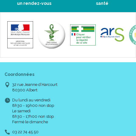
un rendez-vous
santé
Coordonnées
Conseils d' utilisation :
32 rue Jeanne d’Harcourt
80300 Albert
Pour construire une barrière protectrice durable, se brosser les
Du lundi au vendredi
8h30 - 19h00 non stop
dents 2x par jour.
Le samedi
8h30 - 17h00 non stop
Pour un soulagement immédiat de la douleur, appliquer
Fermé le dimanche
directement sur la dent sensible avec le bout du doigt (environ 1
minute).
03 22 74 45 50