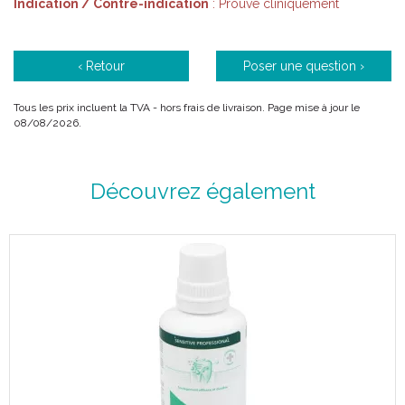
Indication / Contre-indication
: Prouvé cliniquement
Le dentifrice elmex SENSITIVE PROFESSIONAL contient la
nouvelle technologie PRO-ARGIN™ qui est aussi utilisée dans les
‹ Retour
Poser une question ›
cabinets dentaires. La combinaison des substances actives
arginine et carbonate de calcium obture directement et
Tous les prix incluent la TVA - hors frais de livraison. Page mise à jour le
profondément les canaux qui transmettent les stimuli
08/08/2026.
(canalicules dentinaires), procurant un soulagement immédiat*
de la douleur.
(*) Pour un soulagement immédiat de la douleur, appliquer
Découvrez également
directement sur la dent sensible avec le bout du doigt et masser
pendant 1 minute.