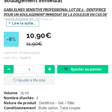
Soulagement Immédiat
GABA ELMEX SENSITIVE PROFESSIONAL LOT DE 2 - DENTIFRICE
POUR UN SOULAGEMENT IMMEDIAT DE LA DOULEUR EN CAS DE
DENTS SENSIBLES - T/75ml x2
Lire la suite...
10,90€
-8
%
11,90€
Code EAN :
8718951093560
Code ACL : 6449876
Ajouter au panier
Ajouter à Ma liste
Volume
: 75 ml
Nombre d’unités
: 2
Nature de produit
: Dentifrice - Gel / Pâte
Description :
Conditionnement
: Boite carton, Tube souple