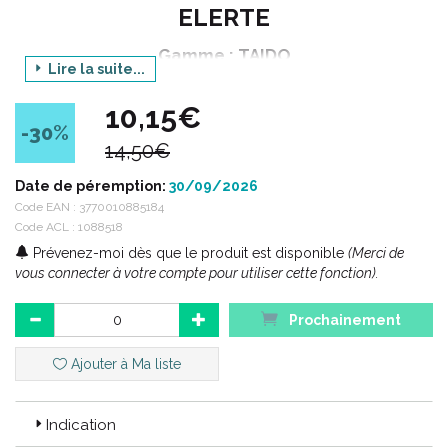
ELERTE
Gamme : TAIDO
Lire la suite...
Produit : ENTEROFLOR
10,15€
Conditionnement : 30 gélules végétales
-30
%
14,50€
Code ACL : 1088518
Date de péremption:
30/09/2026
Code EAN :
3770010885184
Code EAN : 3770010885184
Code ACL : 1088518
Prévenez-moi dès que le produit est disponible
(Merci de
vous connecter à votre compte pour utiliser cette fonction).
Prochainement
Ajouter à Ma liste
Indication