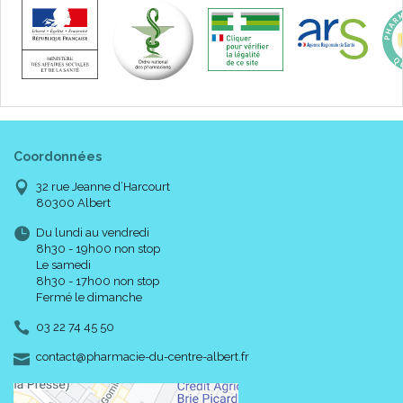
Coordonnées
32 rue Jeanne d’Harcourt
80300 Albert
Du lundi au vendredi
8h30 - 19h00 non stop
Le samedi
8h30 - 17h00 non stop
Fermé le dimanche
03 22 74 45 50
-
-
contact
@
pharmacie-du-centre-albert.fr