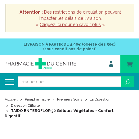
Attention
: Des restrictions de circulation peuvent
impacter les délais de livraison.
»
Cliquez ici pour en savoir plus
«
LIVRAISON À PARTIR DE
4,90€ (offerte dès 59€)
*
(sous conditions de poids)
Accueil
Parapharmacie
Premiers Soins
La Digestion
Digestion Difficile
TAIDO ENTEROFLOR 30 Gélules Végétales - Confort
Digestif