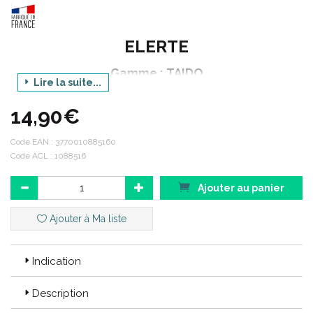
ELERTE
Gamme : TAIDO
Lire la suite...
Produit : ENDOMETRA
14,90€
Conditionnement : 60 gélules végétales
Code EAN :
3770010885160
Code ACL : 1088516
Code ACL : 1088516
Code EAN : 3770010885160
Ajouter au panier
Ajouter à Ma liste
Indication
Description