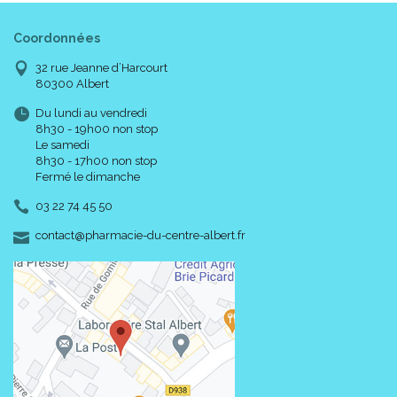
Coordonnées
32 rue Jeanne d’Harcourt
80300 Albert
Du lundi au vendredi
8h30 - 19h00 non stop
Le samedi
8h30 - 17h00 non stop
Fermé le dimanche
03 22 74 45 50
-
-
contact
@
pharmacie-du-centre-albert.fr