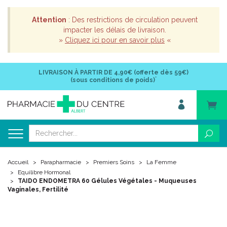
Attention
: Des restrictions de circulation peuvent
impacter les délais de livraison.
»
Cliquez ici pour en savoir plus
«
LIVRAISON À PARTIR DE
4,90€ (offerte dès 59€)
*
(sous conditions de poids)
Accueil
Parapharmacie
Premiers Soins
La Femme
Equilibre Hormonal
TAIDO ENDOMETRA 60 Gélules Végétales - Muqueuses
Vaginales, Fertilité