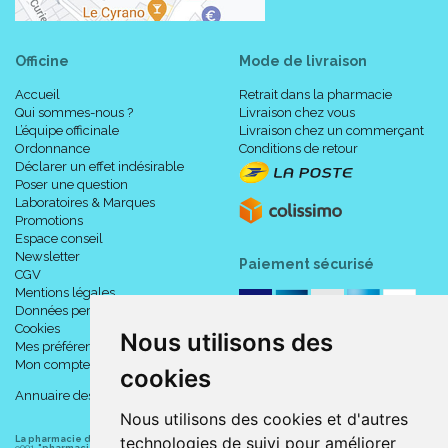
Officine
Mode de livraison
Accueil
Retrait dans la pharmacie
Qui sommes-nous ?
Livraison chez vous
L’équipe officinale
Livraison chez un commerçant
Ordonnance
Conditions de retour
Déclarer un effet indésirable
Poser une question
Laboratoires & Marques
Promotions
Espace conseil
Newsletter
Paiement sécurisé
CGV
Mentions légales
Données personnelles
Cookies
Nous utilisons des
Mes préférences Cookies
Mon compte
cookies
Annuaire des pharmacies
Nous utilisons des cookies et d'autres
technologies de suivi pour améliorer
La pharmacie du centre à Albert
(80300) est une pharmacie française certifiée ISO
9001.
"pharmacie-du-centre-albert.fr "
est le site internet de l
a pharmacie du centre
, 32