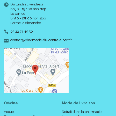
Du lundi au vendredi
8h30 - 19h00 non stop
Le samedi
8h30 - 17h00 non stop
Fermé le dimanche
03 22 74 45 50
-
-
contact
@
pharmacie-du-centre-albert.fr
Officine
Mode de livraison
Accueil
Retrait dans la pharmacie