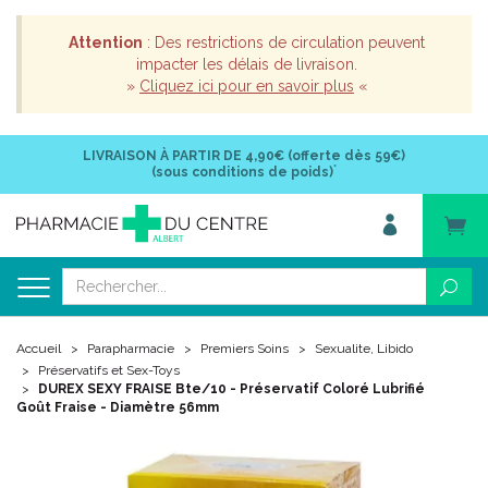
Attention
: Des restrictions de circulation peuvent
impacter les délais de livraison.
»
Cliquez ici pour en savoir plus
«
LIVRAISON À PARTIR DE
4,90€ (offerte dès 59€)
*
(sous conditions de poids)
Accueil
Parapharmacie
Premiers Soins
Sexualite, Libido
Préservatifs et Sex-Toys
DUREX SEXY FRAISE Bte/10 - Préservatif Coloré Lubrifié
Goût Fraise - Diamètre 56mm