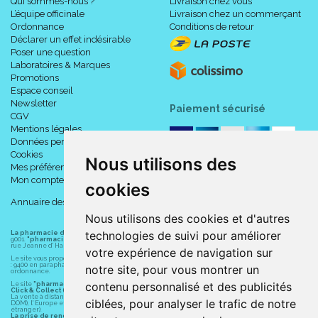
Qui sommes-nous ?
Livraison chez vous
L’équipe officinale
Livraison chez un commerçant
Ordonnance
Conditions de retour
Déclarer un effet indésirable
Poser une question
Laboratoires & Marques
Promotions
Espace conseil
Newsletter
Paiement sécurisé
CGV
Mentions légales
Données personnelles
Cookies
Nous utilisons des
Mes préférences Cookies
Mon compte
cookies
Annuaire des pharmacies
Nous utilisons des cookies et d'autres
technologies de suivi pour améliorer
La pharmacie du centre à Albert
(80300) est une pharmacie française certifiée ISO
9001.
"pharmacie-du-centre-albert.fr "
est le site internet de l
a pharmacie du centre
, 32
rue Jeanne d' Harcourt, 80300 Albert.
votre expérience de navigation sur
Le site vous propose un large choix de plus de 11000 références, au prix les plus bas possible
: 9400 en parapharmacie, animaux, orthopédie, matériel médical. 1700 en médicaments sans
notre site, pour vous montrer un
ordonnance.
contenu personnalisé et des publicités
Le site
"pharmacie-du-centre-albert.fr"
vous propose les service suivants :
Click & Collect (retrait gratuit dans la pharmacie).
La vente à distance chez vous et/ou chez un commerçant sur la France (Andorre, Monaco et
ciblées, pour analyser le trafic de notre
DOM), l' Europe et le monde entier (livraison assuré par Colissimo et ses partenaires à l'
étranger).
La prise de rendez-vous.