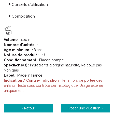
Conseils d’utilisation
Code ACL : 6126496
Composition
Code EAN : 3282770204780
12M
Volume
: 400 ml
Nombre d’unités
: 1
Âge minimum
: 18 ans
Nature de produit
: Lait
Conditionnement
: Flacon pompe
Spécificité(s)
: Ingrédients d'origine naturelle, Ne colle pas,
Non gras
Label
: Made in France
Indication / Contre-indication
: Tenir hors de portée des
enfants, Testé sous contrôle dermatologique, Usage externe
uniquement.
‹ Retour
Poser une question ›