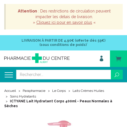
Attention
: Des restrictions de circulation peuvent
impacter les délais de livraison.
»
Cliquez ici pour en savoir plus
«
LIVRAISON À PARTIR DE
4,90€ (offerte dès 59€)
*
(sous conditions de poids)
Accueil
Parapharmacie
Le Corps
Laits Crèmes Huiles
Soins Hydratants
ICTYANE Lait Hydratant Corps 400ml - Peaux Normales à
Sèches