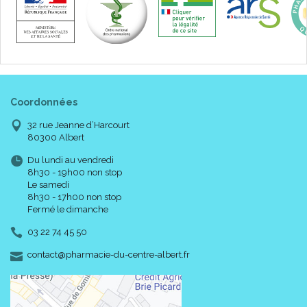
Coordonnées
32 rue Jeanne d’Harcourt
80300 Albert
Du lundi au vendredi
8h30 - 19h00 non stop
Le samedi
8h30 - 17h00 non stop
Fermé le dimanche
03 22 74 45 50
-
-
contact
@
pharmacie-du-centre-albert.fr