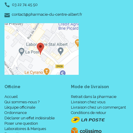
03 22 74 45 50
-
-
contact
@
pharmacie-du-centre-albert.fr
Officine
Mode de livraison
Accueil
Retrait dans la pharmacie
Qui sommes-nous ?
Livraison chez vous
L’équipe officinale
Livraison chez un commerçant
Ordonnance
Conditions de retour
Déclarer un effet indésirable
Poser une question
Laboratoires & Marques