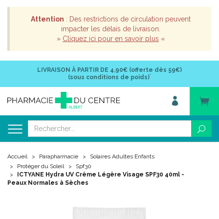
Attention
: Des restrictions de circulation peuvent
impacter les délais de livraison.
»
Cliquez ici pour en savoir plus
«
LIVRAISON À PARTIR DE
4,90€ (offerte dès 59€)
*
(sous conditions de poids)
Accueil
Parapharmacie
Solaires Adultes Enfants
Protéger du Soleil
Spf30
ICTYANE Hydra UV Crème Légère Visage SPF30 40ml -
Peaux Normales à Sèches