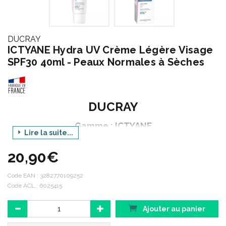
DUCRAY
ICTYANE Hydra UV Crème Légère Visage
SPF30 40ml - Peaux Normales à Sèches
DUCRAY
Gamme : ICTYANE
Lire la suite...
Produit : HYDRA UV CREME LEGERE VISAGE SPF30
20,90€
Contenance : 40 ml
Code EAN :
3282770109252
Code ACL : 6025415
ICTYANE - Peaux sèches :
Votre peau tiraille ? Elle est rêche, manque d' éclat, de
Ajouter au panier
souplesse ?