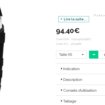
Catég
Lire la suite...
P
94,40€
Cond
Code EAN :
0190446364887
Code ACL : 4636488
Taille XS
Indication
Description
Conseils d’utilisation
Taillage