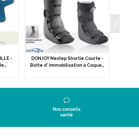
LLE -
DONJOY Nextep Shortie Courte -
DONJ
de…
Botte d' Immobilisation à Coque…
Rotatio
Nos conseils
santé