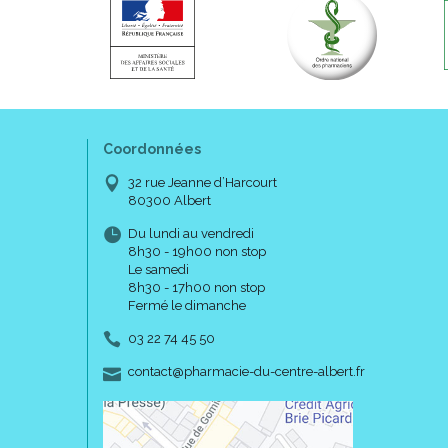
Coordonnées
32 rue Jeanne d’Harcourt
80300 Albert
Du lundi au vendredi
8h30 - 19h00 non stop
Le samedi
8h30 - 17h00 non stop
Fermé le dimanche
03 22 74 45 50
-
-
contact
@
pharmacie-du-centre-albert.fr