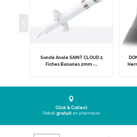
200 ml -
Sonde Anale SAINT CLOUD 2
DON
ogie…
Fiches Bananes 2mm -…
Hern
Click & Collect
Retrait
gratuit
en pharmacie