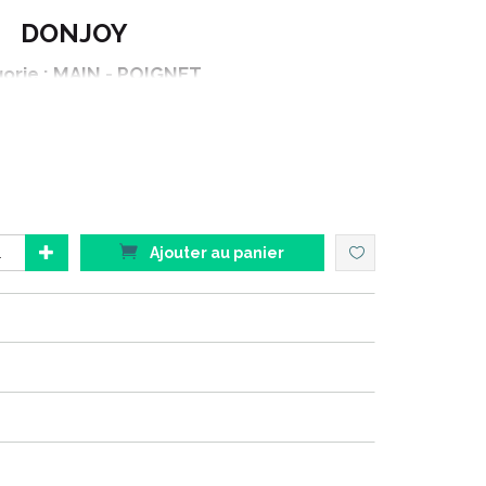
DONJOY
orie : MAIN - POIGNET
roduit : POLYFORM
itionnement : 1 unité
Ajouter au panier