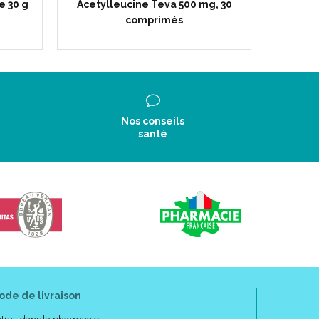
e 30 g
Acetylleucine Teva 500 mg, 30
Ciclop
comprimés
Nos conseils
santé
ode de livraison