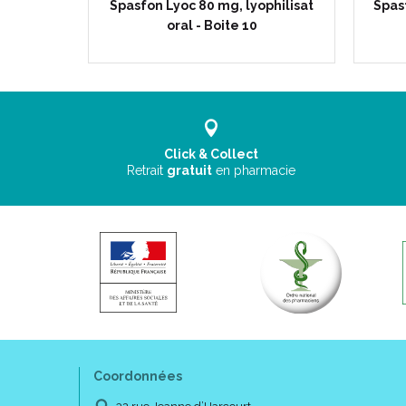
ucre,
Spasfon Lyoc 80 mg, lyophilisat
Spas
te 8
oral - Boite 10
Click & Collect
Retrait
gratuit
en pharmacie
Coordonnées