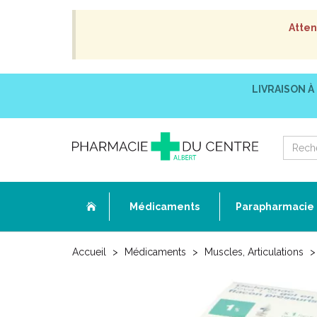
Atten
LIVRAISON À
Médicaments
Parapharmacie
Accueil
Médicaments
Muscles, Articulations