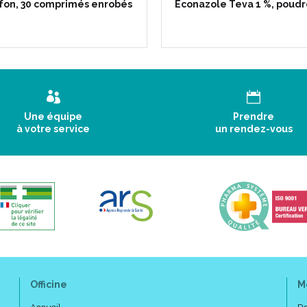
fon, 30 comprimés enrobés
Econazole Teva 1 %, poudr
Une équipe
Prendre
à votre service
un rendez-vous
Officine
M