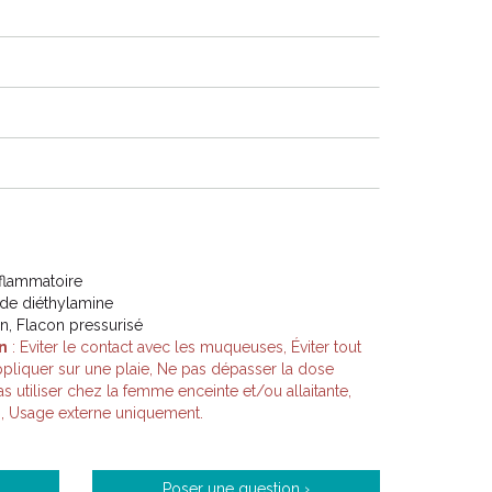
nflammatoire
 de diéthylamine
on, Flacon pressurisé
n
: Eviter le contact avec les muqueuses, Éviter tout
ppliquer sur une plaie, Ne pas dépasser la dose
utiliser chez la femme enceinte et/ou allaitante,
s, Usage externe uniquement.
Poser une question ›