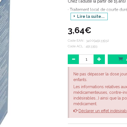
Chez l'adulte (à partir de 15 ans) 
· Traitement local de courte dur
contusion,
Lire la suite...
· Traitement local d'appoint des
3,64€
ligamentaire,
· Traitement symptomatique des
Code EAN :
3400949133932
moins un avis médical.
Code ACL : 4913393
Ne pas dépasser la dose jou
enfants.
Les informations relatives au
médicamenteuses, contre-indi
indésirables...) ainsi que la 
médicament.
Déclarer un effet indésirab