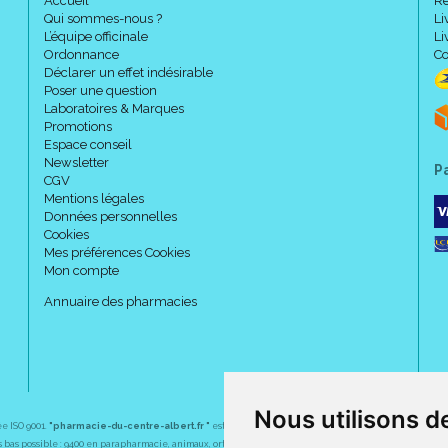
Accueil
Re
Qui sommes-nous ?
Li
L’équipe officinale
Li
Ordonnance
Co
Déclarer un effet indésirable
Poser une question
Laboratoires & Marques
Promotions
Espace conseil
Newsletter
P
CGV
Mentions légales
Données personnelles
Cookies
Mes préférences Cookies
Mon compte
Annuaire des pharmacies
Nous utilisons d
ée ISO 9001.
"pharmacie-du-centre-albert.fr "
est le site internet de l
a pharmacie du centre
, 32 
plus bas possible : 9400 en parapharmacie, animaux, orthopédie, matériel médical. 1700 en médicaments