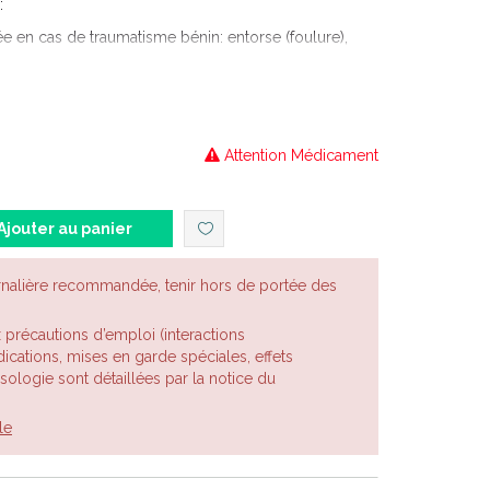
:
ée en cas de traumatisme bénin: entorse (foulure),
 douleurs d'origine musculaire et tendino-
 poussées douloureuses de l'arthrose, après au
Attention Médicament
Ajouter au panier
rnalière recommandée, tenir hors de portée des
x précautions d’emploi (interactions
cations, mises en garde spéciales, effets
posologie sont détaillées par la notice du
le