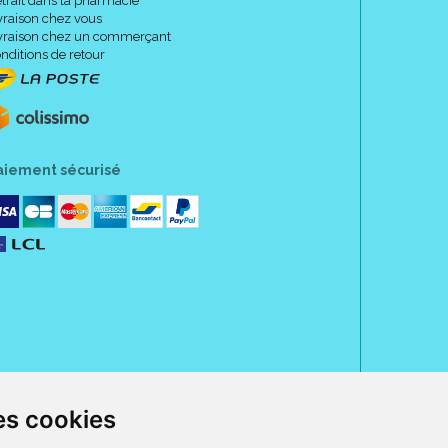
trait dans la pharmacie
vraison chez vous
vraison chez un commerçant
nditions de retour
aiement sécurisé
es cookies
rue Jeanne d' Harcourt, 80300 Albert.
 sans ordonnance.