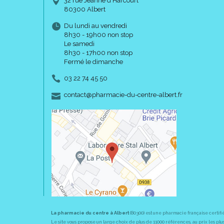
32 rue Jeanne d’Harcourt
80300 Albert
Du lundi au vendredi
8h30 - 19h00 non stop
Le samedi
8h30 - 17h00 non stop
Fermé le dimanche
03 22 74 45 50
-
-
contact
@
pharmacie-du-centre-albert.fr
La pharmacie du centre à Albert
(80300) est une pharmacie française certifi
Le site vous propose un large choix de plus de 11000 références, au prix les 