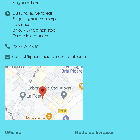
80300 Albert
Du lundi au vendredi
8h30 - 19h00 non stop
Le samedi
8h30 - 17h00 non stop
Fermé le dimanche
03 22 74 45 50
-
-
contact
@
pharmacie-du-centre-albert.fr
Officine
Mode de livraison