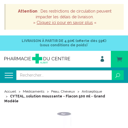
Attention
: Des restrictions de circulation peuvent
impacter les délais de livraison.
»
Cliquez ici pour en savoir plus
«
LIVRAISON À PARTIR DE
4,90€ (offerte dès 59€)
*
(sous conditions de poids)
Accueil
Médicaments
Peau, Cheveux
Antiseptique
CYTEAL, solution moussante - Flacon 500 ml - Grand
Modèle