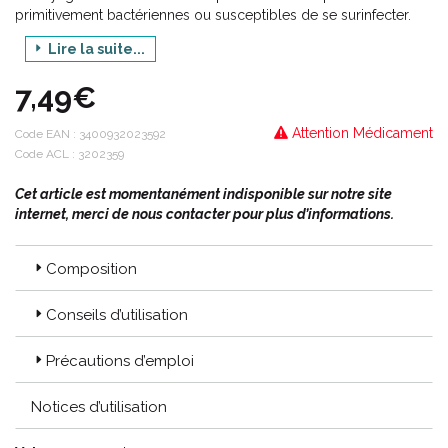
primitivement bactériennes ou susceptibles de se surinfecter.
Lire la suite...
Remarque : Les agents antiseptiques ne sont pas stérilisants. Ils
réduisent temporairement le nombre de micro-organismes.
7,49€
Attention Médicament
Code EAN :
3400932023592
Code ACL : 3202359
Cet article est momentanément indisponible sur notre site
internet, merci de nous contacter pour plus d’informations.
Composition
Conseils d’utilisation
Précautions d’emploi
Notices d’utilisation