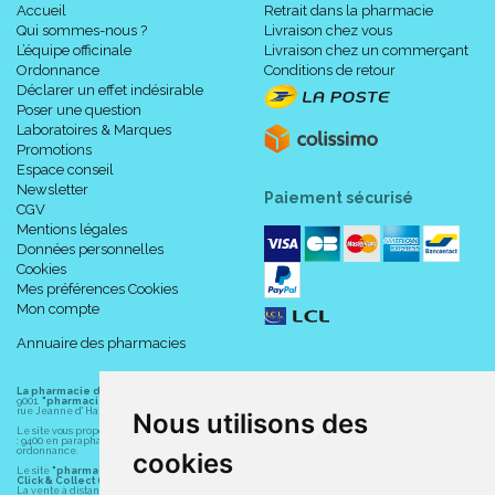
Accueil
Retrait dans la pharmacie
Qui sommes-nous ?
Livraison chez vous
L’équipe officinale
Livraison chez un commerçant
Ordonnance
Conditions de retour
Déclarer un effet indésirable
Poser une question
Laboratoires & Marques
Promotions
Espace conseil
Newsletter
Paiement sécurisé
CGV
Mentions légales
Données personnelles
Cookies
Mes préférences Cookies
Mon compte
Annuaire des pharmacies
La pharmacie du centre à Albert
(80300) est une pharmacie française certifiée ISO
9001.
"pharmacie-du-centre-albert.fr "
est le site internet de l
a pharmacie du centre
, 32
rue Jeanne d' Harcourt, 80300 Albert.
Nous utilisons des
Le site vous propose un large choix de plus de 11000 références, au prix les plus bas possible
: 9400 en parapharmacie, animaux, orthopédie, matériel médical. 1700 en médicaments sans
ordonnance.
cookies
Le site
"pharmacie-du-centre-albert.fr"
vous propose les service suivants :
Click & Collect (retrait gratuit dans la pharmacie).
La vente à distance chez vous et/ou chez un commerçant sur la France (Andorre, Monaco et