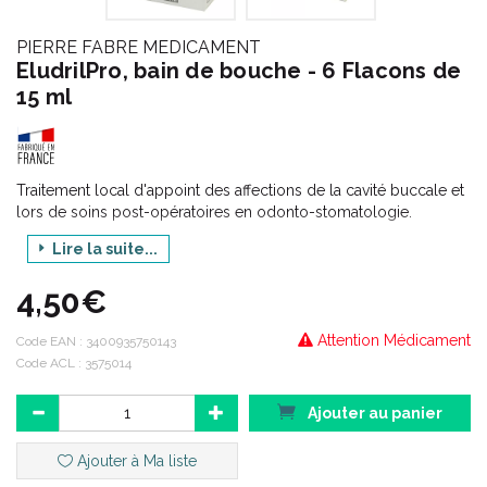
PIERRE FABRE MEDICAMENT
EludrilPro, bain de bouche - 6 Flacons de
15 ml
Traitement local d'appoint des affections de la cavité buccale et
lors de soins post-opératoires en odonto-stomatologie.
Ce médicament est indiqué chez les adultes et les enfants âgés
Lire la suite...
de plus de 6 ans.
4,50€
Attention Médicament
Code EAN :
3400935750143
Code ACL : 3575014
Ajouter au panier
Ajouter à Ma liste