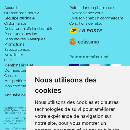
Accueil
Retrait dans la pharmacie
Qui sommes-nous ?
Livraison chez vous
L’équipe officinale
Livraison chez un commerçant
Ordonnance
Conditions de retour
Déclarer un effet indésirable
Poser une question
Laboratoires & Marques
Promotions
Espace conseil
Newsletter
Paiement sécurisé
CGV
Mentions légales
Données personnelles
Cookies
Nous utilisons des
Mes préférences Cookies
Mon compte
cookies
Annuaire des pharmacies
Nous utilisons des cookies et d'autres
technologies de suivi pour améliorer
La pharmacie du centre à Albert
(80300) est une pharmacie française certifiée ISO
9001.
"pharmacie-du-centre-albert.fr "
est le site internet de l
a pharmacie du centre
, 32
rue Jeanne d' Harcourt, 80300 Albert.
votre expérience de navigation sur
Le site vous propose un large choix de plus de 11000 références, au prix les plus bas possible
: 9400 en parapharmacie, animaux, orthopédie, matériel médical. 1700 en médicaments sans
notre site, pour vous montrer un
ordonnance.
Le site
"pharmacie-du-centre-albert.fr"
vous propose les service suivants :