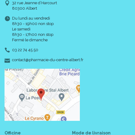
32 rue Jeanne d’Harcourt
80300 Albert
Du lundi au vendredi
8h30 - 19h00 non stop
Le samedi
8h30 - 17h00 non stop
Fermé le dimanche
03 22 74 45 50
-
-
contact
@
pharmacie-du-centre-albert.fr
Officine
Mode de livraison