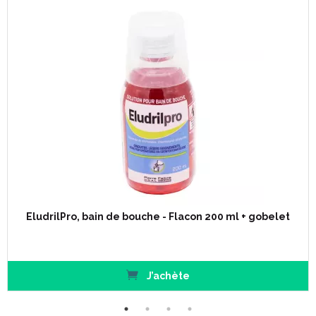
EludrilPro, bain de bouche - Flacon 200 ml + gobelet
J’achète