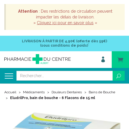
Attention
: Des restrictions de circulation peuvent
impacter les délais de livraison.
»
Cliquez ici pour en savoir plus
«
LIVRAISON À PARTIR DE
4,90€ (offerte dès 59€)
*
(sous conditions de poids)
Accueil
Médicaments
Douleurs Dentaires
Bains de Bouche
EludrilPro, bain de bouche - 6 Flacons de 15 ml