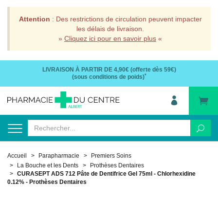
Attention
: Des restrictions de circulation peuvent impacter
les délais de livraison.
»
Cliquez ici pour en savoir plus
«
LIVRAISON À PARTIR DE
4,90€ (offerte dès 59€)
*
(sous conditions de poids)
Accueil
Parapharmacie
Premiers Soins
La Bouche et les Dents
Prothèses Dentaires
CURASEPT ADS 712 Pâte de Dentifrice Gel 75ml - Chlorhexidine
0.12% - Prothèses Dentaires