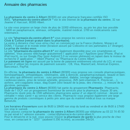
Annuaire des pharmacies
La pharmacie du centre à Albert
(80300) est une pharmacie française certifiée ISO
9001.
"pharmacie-du-centre-albert.fr "
est le site internet de l
a pharmacie du centre
, 32 rue
Jeanne d' Harcourt, 80300 Albert.
Le site vous propose un large choix de plus de 11000 références, au prix les plus bas possible
: 9400 en parapharmacie, animaux, orthopédie, matériel médical. 1700 en médicaments sans
ordonnance.
Le site
"pharmacie-du-centre-albert.fr"
vous propose les service suivants :
Click & Collect (retrait gratuit dans la pharmacie).
La vente à distance chez vous et/ou chez un commerçant sur la France (Andorre, Monaco et
DOM), l' Europe et le monde entier (livraison assuré par Colissimo et ses partenaires à l' étranger).
La prise de rendez-vous.
Le site
"pharmacie-du-centre-albert.fr"
est également disponible pour vos smartphones et
tablettes. Vous pouvez télécharger gratuitement l' application sur l' AppStore (pour iPhone, iPad et
iPod touch), ou sur Google Play (pour Androïd 5.0 ou version ultérieure) en tapant dans le moteur de
recherche d' application : " Albert Pharma" ou "Pharmacie du Centre Albert".
Le paiement en ligne
est assuré par la borne de paiement entièrement sécurisé du LCL et vous
permet d' utiliser les moyens de paiement suivants : CB, Visa, MasterCard, American Express,
Bancontact, PayPal.
En officine,
la pharmacie du centre à Albert
(80300) vous propose ses conseils pharmaceutiques,
homéopathiques, orthopédiques, vétérinaires, aide à domicile, parapharmaceutiques, beauté et bien-
être ainsi que différents services : suivi personnalisé, diabète, sevrage tabagique, risques
cardiovasculaires, prise de tension artérielle, grossesse, AVK (anti-vitamines K, Previscan,...),
asthme, anti-coagulants oraux, diag Expert (test beauté de la peau, des cheveux...), mesure de la
glycémie, perruques.
La pharmacie du centre à Albert
(80300) fait partie du groupement
Pharmactiv
. Pharmactiv,
filiale de l' OCP, est un groupement fournisseur de services pour la pharmacie. Depuis 30 ans,
Pharmactiv réunit près de 1500 adhérents pharmaciens autour d' un objectif commun : devenir un
véritable « relais santé » au service des clients. Pharmactiv vous propose également une large
gamme de produits cosmétiques à petits prix ainsi que du matériel médical sous sa marque
BetterLife.
Les horaires d'ouverture
sont de 8h30 à 19h00 non stop du lundi au vendredi et de 8h30 à 17h00
non stop le samedi.
Vous pouvez contacter
la pharmacie du centre à Albert
(80300) par téléphone au 03 22 74 45 50
ou par email à l' adresse suivante : contact@pharmacie-du-centre-albert.fr.
Pour le dimanche et la nuit, vous pouvez trouver l
a pharmacie de garde
la plus proche de chez
vous, en contactant le " 3237 " (audiotel 0.35€ ttc/min), accessible 24h/24.