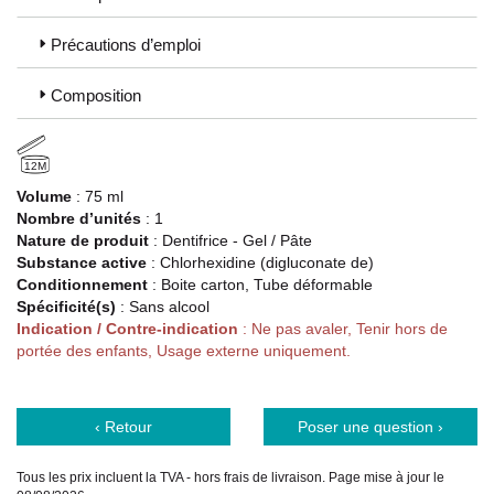
forte innovation : CUREN®, brosses à dents CURAL®, brosses
inter-dentaires, ADS®, bains de bouche fruit de la collaboration
Précautions d’emploi
avec des centres universitaires principalement en Suisse et en
Allemagne.
Composition
En 2015, le lancement de Curaprox Black Is White, première
gamme de dentifrice blanchissant naturel et non abrasif au
charbon actif, confirme la volonté du groupe de proposer des
12M
produits de haute qualité au service d’ une hygiène bucco-
Volume
: 75 ml
dentaire toujours meilleure.
Nombre d’unités
: 1
En 2016, sous la marque Curaprox Baby, c’ est au service des
Nature de produit
: Dentifrice - Gel / Pâte
touts petits que le groupe s’ engage. Ces produits bio-fonctionnels
Substance active
: Chlorhexidine (digluconate de)
accompagnent l’ enfant dans son éveil dès la naissance et jusqu’à
Conditionnement
: Boite carton, Tube déformable
5 ans.
Spécificité(s)
: Sans alcool
La filiale française a été créée en 2013.
Indication / Contre-indication
: Ne pas avaler, Tenir hors de
portée des enfants, Usage externe uniquement.
‹ Retour
Poser une question ›
Tous les prix incluent la TVA - hors frais de livraison. Page mise à jour le