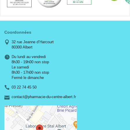
Coordonnées
32 rue Jeanne d’Harcourt
80300 Albert
Du lundi au vendredi
8h30 - 19h00 non stop
Le samedi
8h30 - 17h00 non stop
Fermé le dimanche
03 22 74 45 50
-
-
contact
@
pharmacie-du-centre-albert.fr