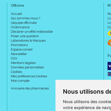
Aqua, Xylitol, Propylene Glycol
Officine
M
Chlorhexidine Digluconate, Aro
Benzoate, Sodium Metabisulte, S
Accueil
Re
Qui sommes-nous ?
Li
L’équipe officinale
Li
Ordonnance
Co
Code ACL : 2137683
Déclarer un effet indésirable
Code EAN : 7612412205008 / 3
Poser une question
Laboratoires & Marques
Promotions
Espace conseil
Newsletter
P
CGV
Mentions légales
Données personnelles
Cookies
Mes préférences Cookies
Mon compte
Annuaire des pharmacies
Nous utilisons d
Nous utilisons des cookie
votre expérience de navig