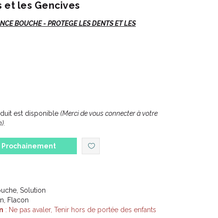
 et les Gencives
NCE BOUCHE - PROTEGE LES DENTS ET LES
 de prothèses dentaires, porteurs d'appareils
, plaque dentaire, taches dentaires, problèmes de
uit est disponible
(Merci de vous connecter à votre
).
Prochainement
hèses et les personnes avec appareils orthodontiques,
 gencive.
t après tout traitement dentaire, ainsi que pendant
de colorations brunes et élimine l' altération du goût
ouche, Solution
orhexidrine.
on, Flacon
, grâce à sa formule sans alcool.
n
: Ne pas avaler, Tenir hors de portée des enfants