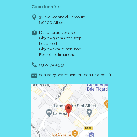
Coordonnées
32 rue Jeanne d’Harcourt
80300 Albert
Du lundi au vendredi
8h30 - 19h00 non stop
Le samedi
8h30 - 17h00 non stop
Fermé le dimanche
03 22 74 45 50
-
-
contact
@
pharmacie-du-centre-albert.fr