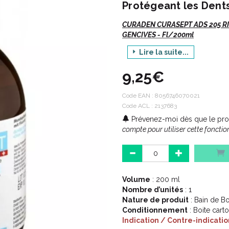
Protégeant les Dents
CURADEN CURASEPT ADS 205 RI
GENCIVES - Fl/200ml
Lire la suite...
Hygiène buccodentaire. Porteurs
orthodontiques, implants, caries
9,25€
gencives.
Code EAN :
8056746070021
Code ACL : 2137683
Prévenez-moi dès que le prod
Description :
compte pour utiliser cette fonction
Idéal pour les porteurs de prot
d' implants et de problèmes de
L' emploi est recommandé avant e
Volume
: 200 ml
la phase d' hygiène intensive.
Nombre d’unités
: 1
Le système ADS réduit le risque 
Nature de produit
: Bain de B
causé par l' utilisation de la Chl
Conditionnement
: Boite cart
Pas de brûlures ou effet irritant
Indication / Contre-indicatio