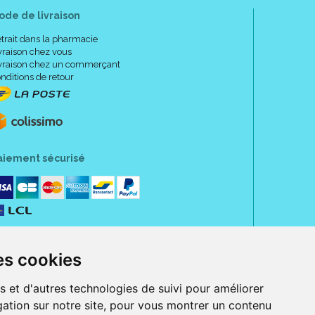
, PEG-40 Hydrogenated Castor Oil, Ascorbic Acid,
ode de livraison
ma, Sodium Fluoride, Poloxamer 407, Sodium
odium Citrate, CI 42090.
trait dans la pharmacie
vraison chez vous
vraison chez un commerçant
nditions de retour
401321376831
aiement sécurisé
es cookies
s et d'autres technologies de suivi pour améliorer
ation sur notre site, pour vous montrer un contenu