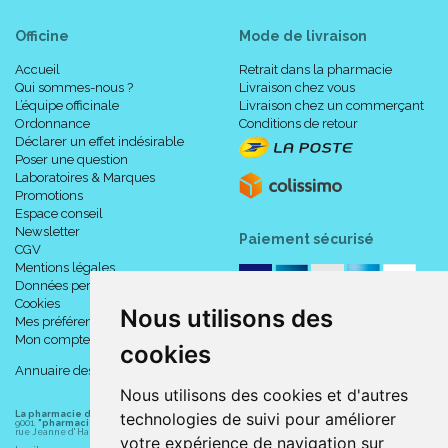
Officine
Mode de livraison
Accueil
Retrait dans la pharmacie
Qui sommes-nous ?
Livraison chez vous
L’équipe officinale
Livraison chez un commerçant
Ordonnance
Conditions de retour
Déclarer un effet indésirable
Poser une question
Laboratoires & Marques
Promotions
Espace conseil
Newsletter
Paiement sécurisé
CGV
Mentions légales
Données personnelles
Cookies
Nous utilisons des
Mes préférences Cookies
Mon compte
cookies
Annuaire des pharmacies
Nous utilisons des cookies et d'autres
La pharmacie du centre à Albert
(80300) est une pharmacie française certifiée ISO
technologies de suivi pour améliorer
9001.
"pharmacie-du-centre-albert.fr "
est le site internet de l
a pharmacie du centre
, 32
rue Jeanne d' Harcourt, 80300 Albert.
votre expérience de navigation sur