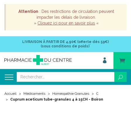
Attention
: Des restrictions de circulation peuvent
impacter les délais de livraison.
»
Cliquez ici pour en savoir plus
«
LIVRAISON À PARTIR DE
4,90€ (offerte dès 59€)
*
(sous conditions de poids)
Accueil
Médicaments
Homéopathie Granules
C
Cuprum aceticum tube-granules 4 à 15CH - Boiron