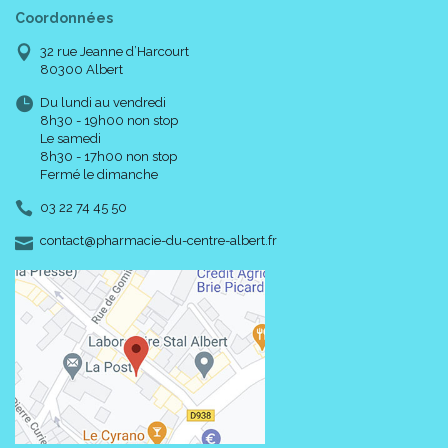
Coordonnées
32 rue Jeanne d’Harcourt
80300 Albert
Du lundi au vendredi
8h30 - 19h00 non stop
Le samedi
8h30 - 17h00 non stop
Fermé le dimanche
03 22 74 45 50
-
-
contact
@
pharmacie-du-centre-albert.fr