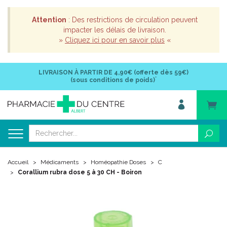
Attention
: Des restrictions de circulation peuvent
impacter les délais de livraison.
»
Cliquez ici pour en savoir plus
«
LIVRAISON À PARTIR DE
4,90€ (offerte dès 59€)
*
(sous conditions de poids)
Accueil
Médicaments
Homéopathie Doses
C
Corallium rubra dose 5 à 30 CH - Boiron