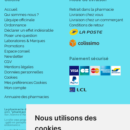
Accueil
Retrait dans la pharmacie
Qui sommes-nous ?
Livraison chez vous
L’équipe officinale
Livraison chez un commerçant
Ordonnance
Conditions de retour
Déclarer un effet indésirable
Poser une question
Laboratoires & Marques
Promotions
Espace conseil
Newsletter
Paiement sécurisé
CGV
Mentions légales
Données personnelles
Cookies
Mes préférences Cookies
Mon compte
Annuaire des pharmacies
La pharmacie du centre à Albert
(80300) est une pharmacie française certifiée ISO
9001.
"pharmacie-du-centre-albert.fr "
est le site internet de l
a pharmacie du centre
, 32
rue Jeanne d' Harcourt, 80300 Albert.
Nous utilisons des
Le site vous propose un large choix de plus de 11000 références, au prix les plus bas possible
: 9400 en parapharmacie, animaux, orthopédie, matériel médical. 1700 en médicaments sans
ordonnance.
cookies