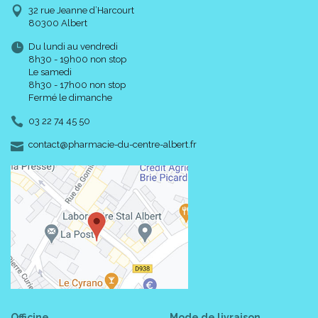
32 rue Jeanne d’Harcourt
80300 Albert
Du lundi au vendredi
8h30 - 19h00 non stop
Le samedi
8h30 - 17h00 non stop
Fermé le dimanche
03 22 74 45 50
-
-
contact
@
pharmacie-du-centre-albert.fr
Officine
Mode de livraison