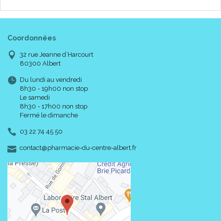
Coordonnées
32 rue Jeanne d’Harcourt
80300 Albert
Du lundi au vendredi
8h30 - 19h00 non stop
Le samedi
8h30 - 17h00 non stop
Fermé le dimanche
03 22 74 45 50
-
-
contact
@
pharmacie-du-centre-albert.fr