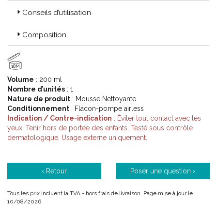
sensible à la peau mature sans oublier la peau asphyxiée,
chaque femme a besoin d’ un coup d’éclat spécifique, de son
Conseils d’utilisation
COUP D’ECLAT®
Composition
Code ACL : 6295770
Code EAN : 3323030000732
18M
Volume
: 200 ml
Nombre d’unités
: 1
Nature de produit
: Mousse Nettoyante
Conditionnement
: Flacon-pompe airless
Indication / Contre-indication
: Éviter tout contact avec les
yeux, Tenir hors de portée des enfants, Testé sous contrôle
dermatologique, Usage externe uniquement.
‹ Retour
Poser une question ›
Tous les prix incluent la TVA - hors frais de livraison. Page mise à jour le
10/08/2026.