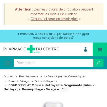
Attention
: Des restrictions de circulation peuvent
impacter les délais de livraison.
»
Cliquez ici pour en savoir plus
«
LIVRAISON À PARTIR DE
4,90€ (offerte dès 59€)
*
(sous conditions de poids)
Accueil
Parapharmacie
La Beauté par Les Cosmétiques
Soins du Visage
Soins Nettoyants
COUP D' ECLAT Mousse Nettoyante Oxygénante 200ml -
Nettoyage, Démaquillage - Visage et Cou