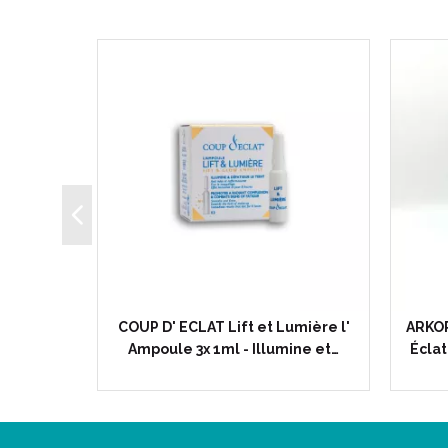
ettoyante
COUP D' ECLAT Lift et Lumière l'
ARKOP
ttoyage…
Ampoule 3x 1ml - Illumine et…
Éclat