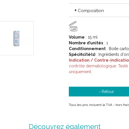
Composition
Code ACL : 6296334
Code EAN : 3323030000770
12M
Volume
: 15 ml
Nombre d’unités
: 1
Conditionnement
: Boite cart
Spécificité(s)
: Ingrédients d'or
Indication / Contre-indicatio
contrôle dermatologique, Testé
uniquement.
‹ Retour
Tous les prix incluent la TVA - hors fr
Découvrez également