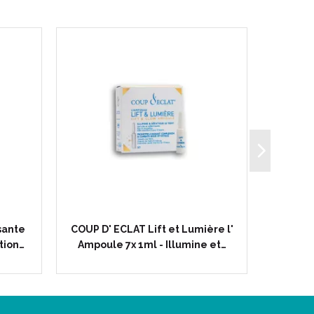
sante
COUP D' ECLAT Lift et Lumière l'
COUP D'
tion…
Ampoule 7x 1ml - Illumine et…
Ampoul