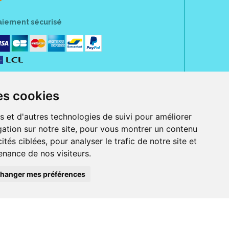
aiement sécurisé
es cookies
s et d'autres technologies de suivi pour améliorer
ation sur notre site, pour vous montrer un contenu
ités ciblées, pour analyser le trafic de notre site et
nance de nos visiteurs.
rue Jeanne d' Harcourt, 80300 Albert.
 sans ordonnance.
hanger mes préférences
ranger).
e, iPad et iPod touch), ou sur Google Play (pour Androïd 5.0 ou version
 Express, Bancontact, PayPal.
 beauté et bien-être ainsi que différents services : suivi personnalisé,
auté de la peau, des cheveux...), mesure de la glycémie, perruques.
s 30 ans, Pharmactiv réunit près de 1500 adhérents pharmaciens autour d' un
du matériel médical sous sa marque BetterLife.