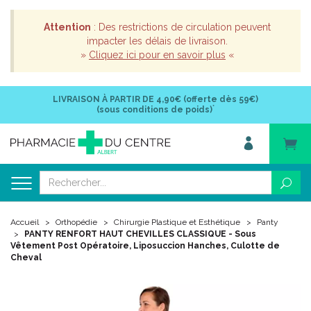
Attention
: Des restrictions de circulation peuvent
impacter les délais de livraison.
»
Cliquez ici pour en savoir plus
«
LIVRAISON À PARTIR DE
4,90€ (offerte dès 59€)
*
(sous conditions de poids)
Accueil
Orthopédie
Chirurgie Plastique et Esthétique
Panty
PANTY RENFORT HAUT CHEVILLES CLASSIQUE - Sous
Vêtement Post Opératoire, Liposuccion Hanches, Culotte de
Cheval