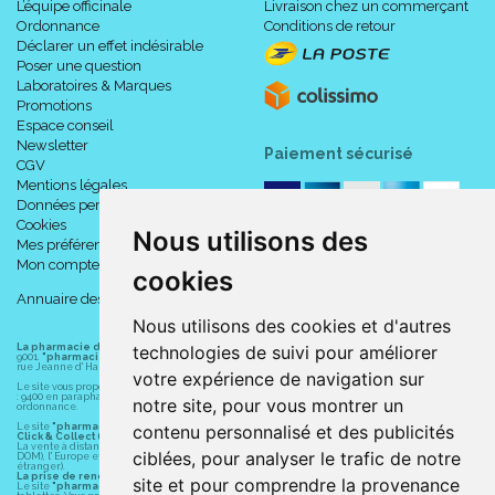
L’équipe officinale
Livraison chez un commerçant
Ordonnance
Conditions de retour
Déclarer un effet indésirable
Poser une question
Laboratoires & Marques
Promotions
Espace conseil
Newsletter
Paiement sécurisé
CGV
Mentions légales
Données personnelles
Cookies
Nous utilisons des
Mes préférences Cookies
Mon compte
cookies
Annuaire des pharmacies
Nous utilisons des cookies et d'autres
technologies de suivi pour améliorer
La pharmacie du centre à Albert
(80300) est une pharmacie française certifiée ISO
9001.
"pharmacie-du-centre-albert.fr "
est le site internet de l
a pharmacie du centre
, 32
rue Jeanne d' Harcourt, 80300 Albert.
votre expérience de navigation sur
Le site vous propose un large choix de plus de 11000 références, au prix les plus bas possible
: 9400 en parapharmacie, animaux, orthopédie, matériel médical. 1700 en médicaments sans
notre site, pour vous montrer un
ordonnance.
contenu personnalisé et des publicités
Le site
"pharmacie-du-centre-albert.fr"
vous propose les service suivants :
Click & Collect (retrait gratuit dans la pharmacie).
La vente à distance chez vous et/ou chez un commerçant sur la France (Andorre, Monaco et
ciblées, pour analyser le trafic de notre
DOM), l' Europe et le monde entier (livraison assuré par Colissimo et ses partenaires à l'
étranger).
La prise de rendez-vous.
site et pour comprendre la provenance
Le site
"pharmacie-du-centre-albert.fr"
est également disponible pour vos smartphones et