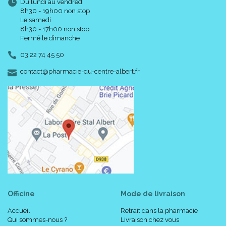
Du lundi au vendredi
8h30 - 19h00 non stop
Le samedi
8h30 - 17h00 non stop
Fermé le dimanche
03 22 74 45 50
-
-
contact
@
pharmacie-du-centre-albert.fr
Officine
Mode de livraison
Accueil
Retrait dans la pharmacie
Qui sommes-nous ?
Livraison chez vous