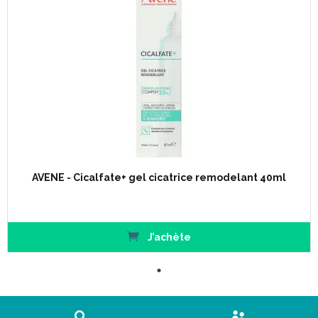
AVENE - Cicalfate+ gel cicatrice remodelant 40ml
J’achète