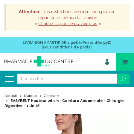
Attention
: Des restrictions de circulation peuvent
impacter les délais de livraison.
»
Cliquez ici pour en savoir plus
«
LIVRAISON À PARTIR DE
4,90€ (offerte dès 59€)
*
(sous conditions de poids)
Accueil
Marque
Cerecare
EASYBELT Hauteur 26 cm - Ceinture Abdominale - Chirurgie
Digestive - 1 Unité