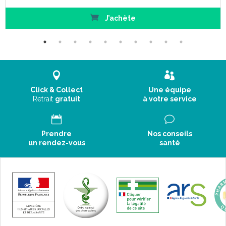
J’achète
Click & Collect
Une équipe
Retrait
gratuit
à votre service
Plusieurs modèles disponibles :
Prendre
Nos conseils
un rendez-vous
santé
Couleur
Blanc
18
Hauteur (cm)
25
33