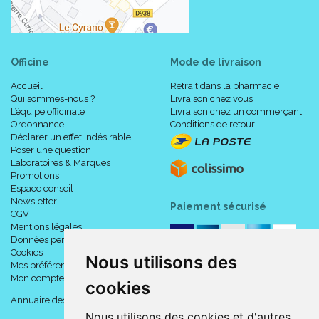
des ceintures au cours de leur utilisation, afin de les adapter à
la morphologie du patient.
Officine
Mode de livraison
Composition :
Accueil
Retrait dans la pharmacie
Qui sommes-nous ?
Livraison chez vous
L’équipe officinale
Livraison chez un commerçant
Tissu : 77% polyamide, 23% élasthanne.
Ordonnance
Conditions de retour
Déclarer un effet indésirable
Poser une question
Laboratoires & Marques
Prise de mesure :
Promotions
Espace conseil
Newsletter
Paiement sécurisé
CGV
Mentions légales
Données personnelles
Cookies
Nous utilisons des
Mes préférences Cookies
Mon compte
cookies
Annuaire des pharmacies
Nous utilisons des cookies et d'autres