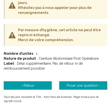
Ne pas utiliser sur plaie ouverte.
jours.
Ceinture prise en charge sans entente préalable.
N’hésitez pas à nous appeler pour plus de
renseignements.
Si vous commandez, n' oubliez pas de préciser dans la rubrique
"message à mon pharmacien" :
Par mesure d’hygiène, cet article ne peut être
Le modèle : HOMME ou FEMME.
repris ni échangé.
Le colori choisi : blanc ou noir.
Merci de votre compréhension.
La TAILLE.
Nombre d’unités
: 1
Nature de produit
: Ceinture Abdominale Post Opératoire
Indications :
Label
: Délai supplémentaire, Pas de retour ni de
remboursement possible
Déficience de la paroi abdominale sans caractère
pathologique (post-partum & post opératoire).
‹ Retour
Poser une question ›
Dermolipectomie (post bariatrique).
Tous les prix incluent la TVA - hors frais de livraison. Page mise à jour le
09/08/2026.
Caractéristiques :