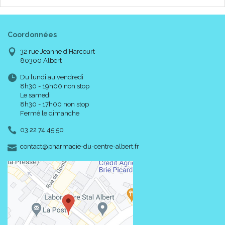
Coordonnées
32 rue Jeanne d’Harcourt
80300 Albert
Du lundi au vendredi
8h30 - 19h00 non stop
Le samedi
8h30 - 17h00 non stop
Fermé le dimanche
03 22 74 45 50
-
-
contact
@
pharmacie-du-centre-albert.fr
Mise en place :
La première pose sera assurée par un professionnel de santé
afin de contrôler le bon positionnement du vêtement sans
risque pour le patient.
Prendre soin de toujours régler la contention abdominale