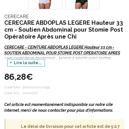
CERECARE
CERECARE ABDOPLAS LEGERE Hauteur 33
cm - Soutien Abdominal pour Stomie Post
Opératoire Après une Chi
CERECARE - CEINTURE ABDOPLAS LEGERE Hauteur 33 cm -
SOUTIEN ABDOMINAL POUR STOMIE POST OPERATOIRE APRES
UNE CHIRURGIE DIGESTIVE - MODELE MIXTE AVEC ENTRE
Lire la suite...
JAMBE ADAPTE - 1 Unité
86,28€
Hauteur 33 cm.
Code EAN :
9000000000591
Toutes les ceintures abdominales CERECARE sont des
Code ACL : 0000007
dispositifs médicaux de classe I. Ces dispositifs médicaux
sont des produits de santé réglementés qui portent, au titre
Cet article est momentanément indisponible sur notre site
de cette réglementation, le marquage CE.
internet, merci de nous contacter pour plus d’informations.
Les ceintures abdominales ont une visée antalgique et aident
à comprimer la cicatrice suite à l' intervention chirurgicale.
Elles viennent également en renfort de la sangle abdominale.
Le délai de livraison pour cet article est de 5 à 7