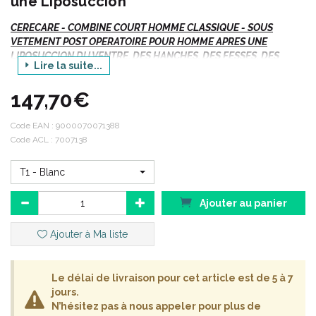
une Liposuccion
CERECARE -
COMBINE COURT HOMME CLASSIQUE - SOUS
VETEMENT POST OPERATOIRE POUR HOMME APRES UNE
LIPOSUCCION DU VENTRE, DES HANCHES, DES FESSES, DES
Lire la suite...
CUISSES, CORRECTION DE LA GYNECOMASTIE
- 1 Unité
147,70€
Si vous commandez, n' oubliez pas de préciser :
Code EAN :
9000070071388
Votre TAILLE.
Code ACL : 7007138
Le colori choisi.
T1 - Blanc
Ajouter au panier
Ajouter à Ma liste
Le délai de livraison pour cet article est de 5 à 7
jours.
N’hésitez pas à nous appeler pour plus de