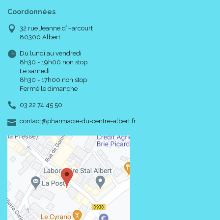
Coordonnées
32 rue Jeanne d’Harcourt
80300 Albert
Du lundi au vendredi
8h30 - 19h00 non stop
Le samedi
8h30 - 17h00 non stop
MISE EN PLACE
Fermé le dimanche
Le combiné sera appliqué sur plaie protégée, juste après l’
intervention afin de garantir son efficacité.
03 22 74 45 50
La première pose sera assurée par un professionnel de santé
-
-
contact
@
pharmacie-du-centre-albert.fr
afin de contrôler le bon positionnement du vêtement sans
risque pour le patient.
Précautions d' emploi :
Tous les vêtements compressifs CERECARE® sont
monopatients.