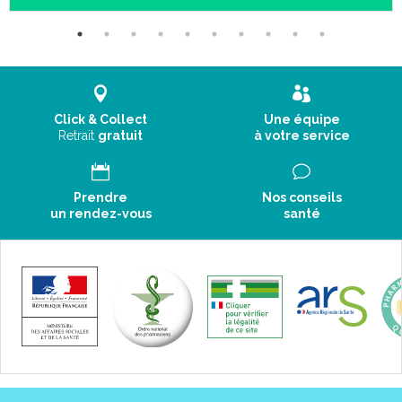
phénomène de « vagues ».
› Bretelles ajustables grâce à de larges bandes auto-agrippantes
› Fermeture par triple agrafage devant pour un ajustement précis
du vêtement
› Entrejambe ouverte
Click & Collect
Une équipe
› Coutures à l’ extérieur pour ne pas marquer la peau et
Retrait
gratuit
à votre service
améliorer le confort
› Coloris : blanc ou noir
Prendre
Nos conseils
un rendez-vous
santé