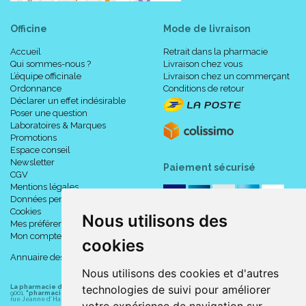
Ne pas utiliser directement sur plaie ouverte.
Ne pas utiliser en cas de phlébite pré-existante.
Officine
Mode de livraison
Accueil
Retrait dans la pharmacie
Composition :
Qui sommes-nous ?
Livraison chez vous
L’équipe officinale
Livraison chez un commerçant
Ordonnance
Conditions de retour
Déclarer un effet indésirable
Tissu classique.
Poser une question
77% polyamide
Laboratoires & Marques
23% élasthanne
Promotions
185g /m2
Espace conseil
Limite l’irritation
Newsletter
Paiement sécurisé
Non sensibilisant
CGV
Mentions légales
Fin et aéré => laisse évacuer la transpiration, plus facile de le
Données personnelles
sécher après la douche (ex. panty).
Cookies
Nous utilisons des
Mes préférences Cookies
Mon compte
cookies
Entretien :
Annuaire des pharmacies
Nous utilisons des cookies et d'autres
technologies de suivi pour améliorer
La pharmacie du centre à Albert
(80300) est une pharmacie française certifiée ISO
Facile
9001.
"pharmacie-du-centre-albert.fr "
est le site internet de l
a pharmacie du centre
, 32
rue Jeanne d' Harcourt, 80300 Albert.