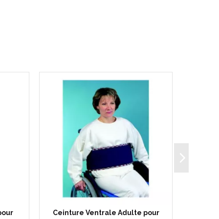
mousse, attache velcro.
90 kg.
615800000821
pour
Ceinture Ventrale Adulte pour
Lève Per