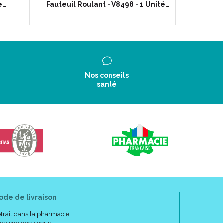
e…
Fauteuil Roulant - V8498 - 1 Unité…
O9009 -
Nos conseils
santé
ode de livraison
trait dans la pharmacie
vraison chez vous