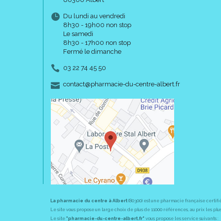
Du lundi au vendredi
8h30 - 19h00 non stop
Le samedi
8h30 - 17h00 non stop
Fermé le dimanche
03 22 74 45 50
-
-
contact
@
pharmacie-du-centre-albert.fr
La pharmacie du centre à Albert
(80300) est une pharmacie française certifi
Le site vous propose un large choix de plus de 11000 références, au prix les 
Le site
"pharmacie-du-centre-albert.fr"
vous propose les service suivants :