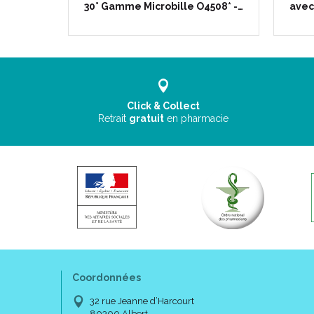
oulé en…
30° Gamme Microbille O4508* -…
avec
Click & Collect
Retrait
gratuit
en pharmacie
Coordonnées
32 rue Jeanne d’Harcourt
80300 Albert