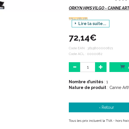
ORKYN HMS VILGO - CANNE ARTH
Vte/R/D
Lire la suite...
Description :
72,14€
La canne arthritique est une 
Code EAN :
3615800000821
arthrite (inflammation des arti
Code ACL : 0000082
La canne ressemble à une ca
avec une poignée au bout.
L' utilisateur pourra alors a
maintenu par une sangle et la
Le patient utilise ainsi son av
Nombre d’unités
: 1
Nature de produit
: Canne Arth
Caractéristiques :
‹ Retour
Tous les prix incluent la TVA - hors fra