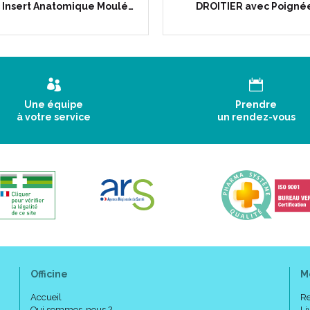
 Insert Anatomique Moulé…
DROITIER avec Poigné
Une équipe
Prendre
à votre service
un rendez-vous
Officine
M
Accueil
Re
Qui sommes-nous ?
Li