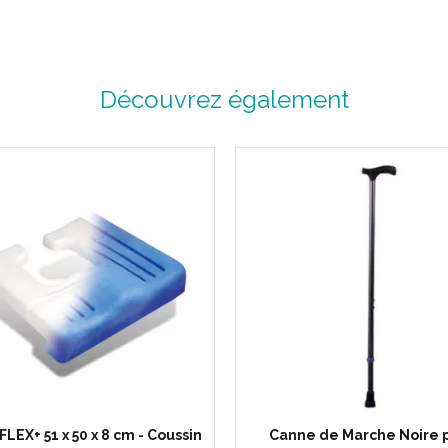
Découvrez également
Poignée gouttière garnie de 
Taille : 92/120 cm.
Finition brillante.
Embout base 35 noir.
Diamétre tube : 2 cm.
Poids de la canne = 890 g.
Poids maximum utilisateur = 
Code ACL : 4260985
Code EAN : 3401542609855/3
LEX+ 51 x 50 x 8 cm - Coussin
Canne de Marche Noire 