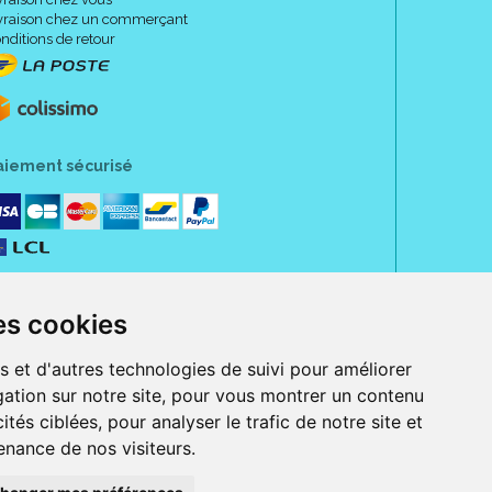
vraison chez un commerçant
nditions de retour
aiement sécurisé
es cookies
s et d'autres technologies de suivi pour améliorer
ation sur notre site, pour vous montrer un contenu
ités ciblées, pour analyser le trafic de notre site et
nance de nos visiteurs.
rue Jeanne d' Harcourt, 80300 Albert.
 sans ordonnance.