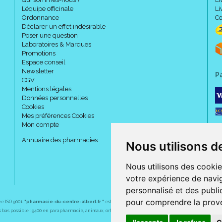
L’équipe officinale
Li
Ordonnance
Co
Déclarer un effet indésirable
Poser une question
Laboratoires & Marques
Promotions
Espace conseil
Newsletter
P
CGV
Mentions légales
Données personnelles
Cookies
Mes préférences Cookies
Mon compte
Annuaire des pharmacies
Nous utilisons d
Nous utilisons des cookie
votre expérience de navig
personnalisé et des public
pour comprendre la prove
ée ISO 9001.
"pharmacie-du-centre-albert.fr "
est le site internet de l
a pharmacie du centre
, 32 
plus bas possible : 9400 en parapharmacie, animaux, orthopédie, matériel médical. 1700 en médicaments