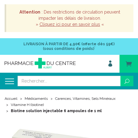
Attention
: Des restrictions de circulation peuvent
impacter les délais de livraison.
»
Cliquez ici pour en savoir plus
«
LIVRAISON À PARTIR DE
4,90€ (offerte dès 59€)
*
(sous conditions de poids)
Accueil
Médicaments
Carences, Vitamines, Sels Minéraux
Vitamine H (biotine)
Biotine solution injectable 6 ampoules de 1 ml