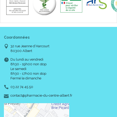
Coordonnées
32 rue Jeanne d’Harcourt
80300 Albert
Du lundi au vendredi
8h30 - 19h00 non stop
Le samedi
8h30 - 17h00 non stop
Fermé le dimanche
03 22 74 45 50
-
-
contact
@
pharmacie-du-centre-albert.fr