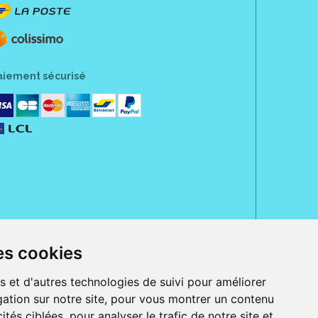
aiement sécurisé
es cookies
rue Jeanne d' Harcourt, 80300 Albert.
 sans ordonnance.
s et d'autres technologies de suivi pour améliorer
ation sur notre site, pour vous montrer un contenu
ranger).
e, iPad et iPod touch), ou sur Google Play (pour Androïd 5.0 ou version
ités ciblées, pour analyser le trafic de notre site et