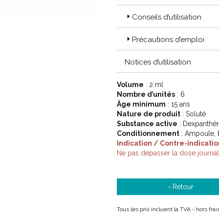
Conseils d’utilisation
Précautions d’emploi
Notices d’utilisation
Volume
: 2 ml
Nombre d’unités
: 6
Âge minimum
: 15 ans
Nature de produit
: Soluté
Substance active
: Dexpanthé
Conditionnement
: Ampoule, 
Indication / Contre-indicatio
Ne pas dépasser la dose journa
‹ Retour
Tous les prix incluent la TVA - hors fr