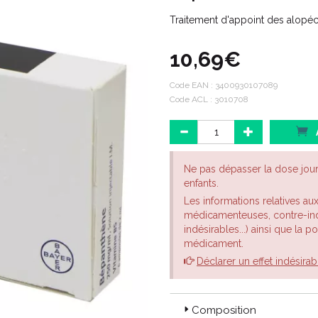
Traitement d'appoint des alopéci
10,69€
Code EAN :
3400930107089
Code ACL : 3010708
Ne pas dépasser la dose jou
enfants.
Les informations relatives au
médicamenteuses, contre-indi
indésirables...) ainsi que la 
médicament.
Déclarer un effet indésirab
Composition