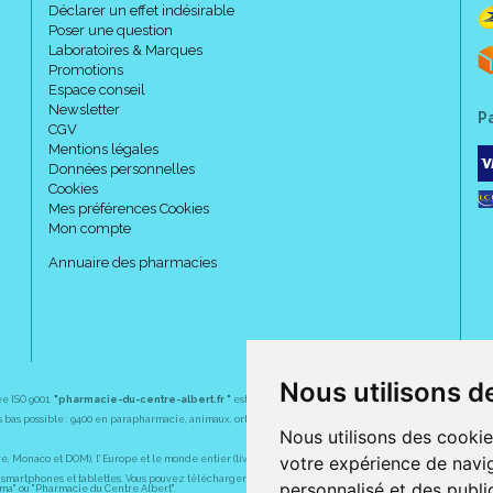
Déclarer un effet indésirable
Poser une question
Laboratoires & Marques
Promotions
Espace conseil
Newsletter
P
CGV
Mentions légales
Données personnelles
Cookies
Mes préférences Cookies
Mon compte
Annuaire des pharmacies
Nous utilisons d
ée ISO 9001.
"pharmacie-du-centre-albert.fr "
est le site internet de l
a pharmacie du centre
, 32 
plus bas possible : 9400 en parapharmacie, animaux, orthopédie, matériel médical. 1700 en médicaments
Nous utilisons des cookie
votre expérience de navig
Monaco et DOM), l' Europe et le monde entier (livraison assuré par Colissimo et ses partenaires à l' ét
martphones et tablettes. Vous pouvez télécharger gratuitement l' application sur l' AppStore (pour iPhon
personnalisé et des public
rma" ou "Pharmacie du Centre Albert".