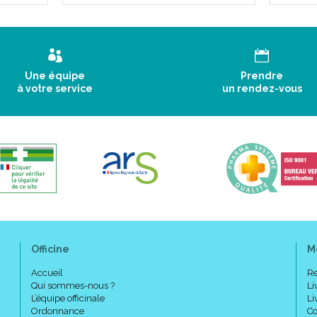
Une équipe
Prendre
à votre service
un rendez-vous
Officine
M
Accueil
Re
Qui sommes-nous ?
Li
L’équipe officinale
Li
Ordonnance
Co