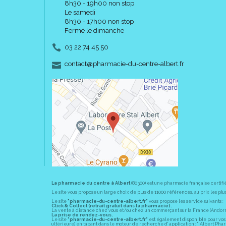
8h30 - 19h00 non stop
Le samedi
8h30 - 17h00 non stop
Fermé le dimanche
03 22 74 45 50
-
-
contact
@
pharmacie-du-centre-albert.fr
La pharmacie du centre à Albert
(80300) est une pharmacie française certifi
Le site vous propose un large choix de plus de 11000 références, au prix les 
Le site
"pharmacie-du-centre-albert.fr"
vous propose les service suivants :
Click & Collect (retrait gratuit dans la pharmacie).
La vente à distance chez vous et/ou chez un commerçant sur la France (Andorre, 
La prise de rendez-vous.
Le site
"pharmacie-du-centre-albert.fr"
est également disponible pour vos s
ultérieure) en tapant dans le moteur de recherche d' application : " Albert Pha