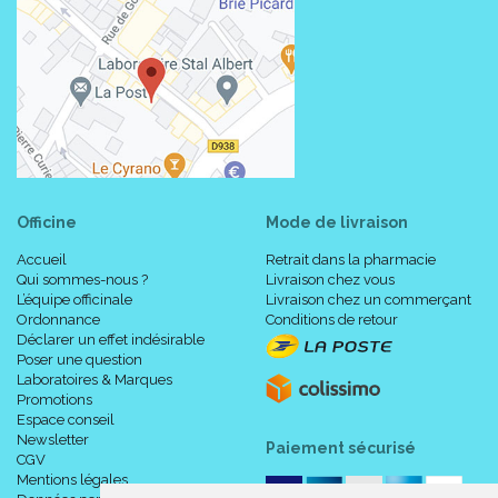
UNDECYL ALCOHOL, ZINC GLUCONATE, POLYQUATERNIUM-
10, FRAGRANCE (PARFUM), DISODIUM EDTA, SODIUM
HYDROXIDE, ZINC PYRITHIONE, LAURETH-2, COMPLEXE
BREVETÉ D.A.F, OLEYL ALCOHOL, JUNIPERUS OXYCEDRUS
WOOD EXTRACT, ZANTHOXYLUM BUNGEANUM FRUIT
EXTRACT, SODIUM ACETATE, SODIUM CHLORIDE, CITRIC ACID,
SODIUM POLYNAPHTHALENESULFONATE, ISOPROPYL
ALCOHOL, POTASSIUM SORBATE, SODIUM BENZOATE,
FRUCTOOLIGOSACCHARIDES, CAPRYLIC/CAPRIC
TRIGLYCERIDE, LAMINARIA OCHROLEUCA EXTRACT. [BI 547].
Officine
Mode de livraison
Accueil
Retrait dans la pharmacie
Qui sommes-nous ?
Livraison chez vous
Code ACL : 4495725
L’équipe officinale
Livraison chez un commerçant
Code EAN : 3401344957253
Ordonnance
Conditions de retour
Déclarer un effet indésirable
Poser une question
Laboratoires & Marques
Promotions
Espace conseil
Newsletter
Paiement sécurisé
CGV
Mentions légales