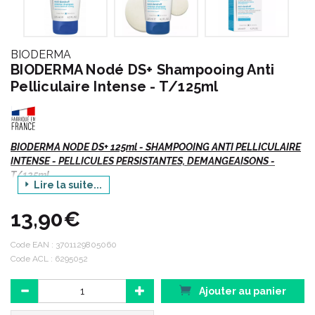
BIODERMA
BIODERMA Nodé DS+ Shampooing Anti
Pelliculaire Intense - T/125ml
BIODERMA NODE DS+ 125ml - SHAMPOOING ANTI PELLICULAIRE
INTENSE - PELLICULES PERSISTANTES, DEMANGEAISONS -
T/125ml
Lire la suite...
En fonction de votre problématique, Nodé propose, pour vos
13,90€
cheveux et votre cuir chevelu, des associations de principes
actifs et des textures adaptées garantissant une extrême
tolérance.
Code EAN :
3701129805060
Avec Nodé, BIODERMA a inventé en 1977, les shampooings
Code ACL : 6295052
NOn-DÉtergents pour préserver les cuirs chevelus sensibles.
Aujourd' hui, Nodé est une référence en dermatologie dans le
Ajouter au panier
traitement des états pelliculaires.