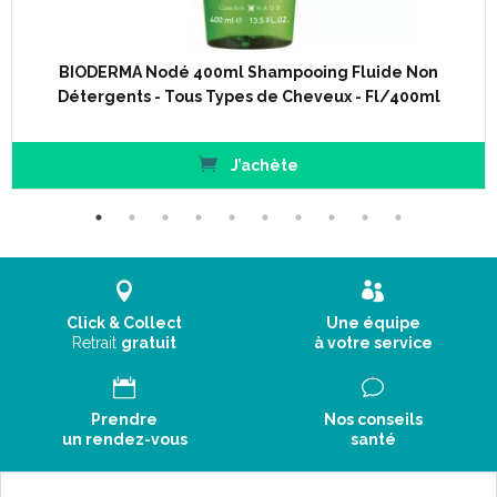
Il limite la prolifération de la levure Malassezia responsable
des pellicules.
BIODERMA Nodé 400ml Shampooing Fluide Non
Il évite les récidives en minimisant la sécrétion de sébum à l’
Détergents - Tous Types de Cheveux - Fl/400ml
origine du développement du Malassezia. De puissants actifs
kératorégulateurs désincrustent les pellicules sévères et
facilitent leur élimination. Enrichi en actifs apaisants, Nodé DS+
J’achète
soulage immédiatement et durablement les démangeaisons
du cuir chevelu. Le complexe naturel breveté D.A.F.
augmente le seuil de tolérance du cuir chevelu sensibilisé.
Conseils d' utilisation :
Click & Collect
Une équipe
Retrait
gratuit
à votre service
Période d’ attaque (3 semaines) :
3 shampooings/semaine.
Entretien :
1 à 2 shampooings/semaine.
Prendre
Nos conseils
un rendez-vous
santé
Faites mousser en massant délicatement le cuir chevelu.
Rincez et renouvelez l’opération.