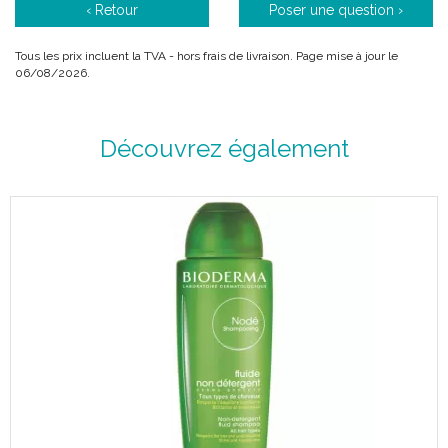
‹ Retour
Poser une question ›
Le + produit :
Tous les prix incluent la TVA - hors frais de livraison. Page mise à jour le
Après 2 mois d' utilisation, les volontaires ont constaté une
06/08/2026.
baisse des erythèmes de -83 %, une baisse des squames de
-78 % et une baisse du prurit de -77 %.*
Parfum frais et léger.
Découvrez également
Texture crème fluide.
Période après ouverture : 6 mois.
(*) Etude multicentrique Nodé DS+ : efficacité sur les cuirs
chevelus atteint de dermite séborrhéique (% constasté par les
investigateurs ayant suivis cette étude).
Mode d' action biologique :
La formule exclusive de Nodé DS+ offre une efficacité renforcée
contre les états pelliculaires sévères. Le complexe breveté
DSactiv® garantit une double efficacité grâce à son action
biologique sur l’ origine des états squameux :