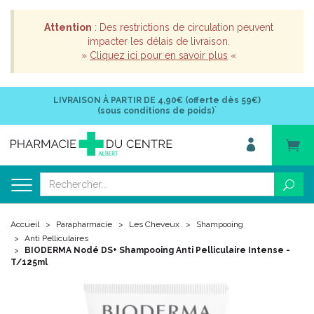
Attention
: Des restrictions de circulation peuvent
impacter les délais de livraison.
»
Cliquez ici pour en savoir plus
«
LIVRAISON À PARTIR DE
4,90€ (offerte dès 59€)
*
(sous conditions de poids)
Accueil
Parapharmacie
Les Cheveux
Shampooing
Anti Pelliculaires
BIODERMA Nodé DS+ Shampooing Anti Pelliculaire Intense -
T/125ml