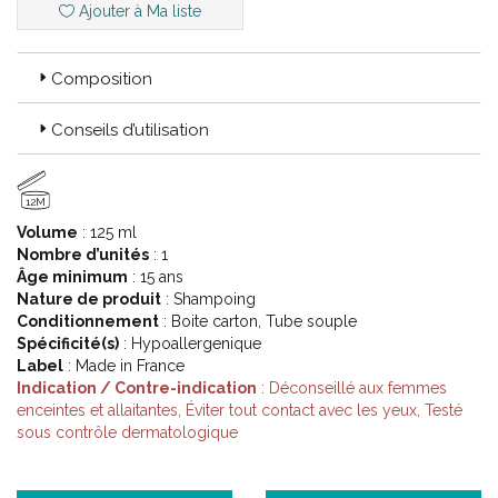
Ajouter à Ma liste
Indications :
Composition
Le shampooing qui agit sur les causes des pellicules
persistantes.
Conseils d’utilisation
Pellicules persistantes.
Démangeaisons.
Adultes, enfants de plus de 3 ans.
12M
Volume
: 125 ml
Nombre d’unités
: 1
Description :
Âge minimum
: 15 ans
Nature de produit
: Shampoing
Conditionnement
: Boite carton, Tube souple
Le shampooing intensif qui prévient les récidives des pellicules
Spécificité(s)
: Hypoallergenique
persistantes et calme les démangeaisons.
Label
: Made in France
Indication / Contre-indication
: Déconseillé aux femmes
enceintes et allaitantes, Éviter tout contact avec les yeux, Testé
Désincruste et élimine durablement les pellicules
sous contrôle dermatologique
persistantes.
Evite la récidive.
Apaise immédiatement.