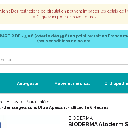
tion
: Des restrictions de circulation peuvent impacter les délais de li
»
Cliquez ici pour en savoir plus
«
 PARTIR DE
4,90€ (offerte dès 59€)
en point retrait en France m
*
(sous conditions de poids)
Anti-gaspi
Matériel médical
Orthopédi
mes Huiles
Peaux Irritées
-démangeaisons Ultra Apaisant - Efficacité 6 Heures
BIODERMA
BIODERMA Atoderm SO