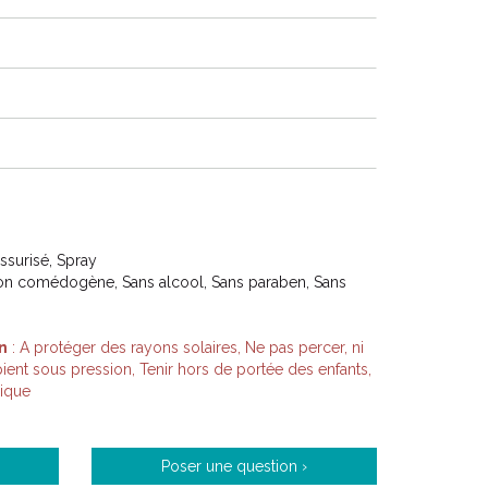
, une gamme complète de produits d’ hygiène et de
 adaptés aux peaux sèches, très sèches ou à tendance
n mais aussi en accompagnement d’ un traitement pour
… tous les produits indispensables pour une peau
a peau qui tiraille ou qui démange après la douche !
ssurisé, Spray
Non comédogène, Sans alcool, Sans paraben, Sans
n
: A protéger des rayons solaires, Ne pas percer, ni
ent sous pression, Tenir hors de portée des enfants,
gique
Poser une question ›