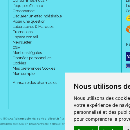
Qui sommes-nous ?
Li
L’équipe officinale
Li
Ordonnance
Co
Déclarer un effet indésirable
Poser une question
Laboratoires & Marques
Promotions
Espace conseil
Newsletter
P
CGV
Mentions légales
Données personnelles
Cookies
Mes préférences Cookies
Mon compte
Annuaire des pharmacies
Nous utilisons d
Nous utilisons des cookie
votre expérience de navig
personnalisé et des public
pour comprendre la prove
ée ISO 9001.
"pharmacie-du-centre-albert.fr "
est le site internet de l
a pharmacie du centre
, 32 
plus bas possible : 9400 en parapharmacie, animaux, orthopédie, matériel médical. 1700 en médicaments