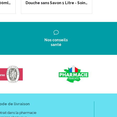
500ml…
Douche sans Savon 1 Litre - Soin…
Baume 
Nos conseils
santé
ode de livraison
trait dans la pharmacie