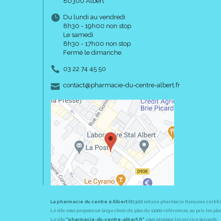
80300 Albert
Du lundi au vendredi
8h30 - 19h00 non stop
Le samedi
8h30 - 17h00 non stop
Fermé le dimanche
03 22 74 45 50
-
-
contact
@
pharmacie-du-centre-albert.fr
La pharmacie du centre à Albert
(80300) est une pharmacie française certifi
Le site vous propose un large choix de plus de 11000 références, au prix les 
Le site
"pharmacie-du-centre-albert.fr"
vous propose les service suivants :