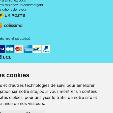
vraison chez vous
vraison chez un commerçant
nditions de retour
aiement sécurisé
es cookies
s et d'autres technologies de suivi pour améliorer
ation sur notre site, pour vous montrer un contenu
ités ciblées, pour analyser le trafic de notre site et
nance de nos visiteurs.
rue Jeanne d' Harcourt, 80300 Albert.
 sans ordonnance.