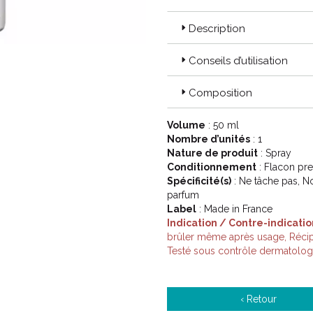
La solution BIODERMA :
Atoderm
Description
soin pour le visage et le corps
atopique à utiliser au quotidie
Conseils d’utilisation
l’ eczéma ou les démangeaisons
douce et confortable ! Oubliée l
Composition
Code ACL : 2854640
Volume
: 50 ml
Code EAN : 3401528546402
Nombre d’unités
: 1
Nature de produit
: Spray
Conditionnement
: Flacon pre
Spécificité(s)
: Ne tâche pas, 
parfum
Label
: Made in France
Indication / Contre-indicatio
brûler même après usage, Récipi
Testé sous contrôle dermatolo
‹ Retour