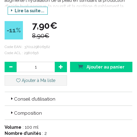
augmente l'hydratation de la peau en stimulant la production
d'acide hyaluronique, la nourrit et la protège durablement la
Lire la suite...
peau grâce à son action relipidante.
7,90€
-11
%
8,90€
Code EAN :
3701129806562
Code ACL : 2980656
Ajouter au panier
Ajouter à Ma liste
Conseil d’utilisation
Composition
Volume
: 100 ml
Nombre d’unités
: 2