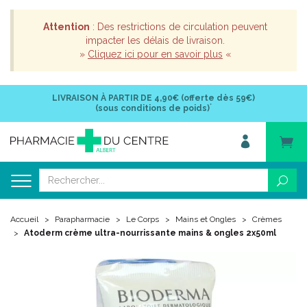
Attention
: Des restrictions de circulation peuvent
impacter les délais de livraison.
»
Cliquez ici pour en savoir plus
«
LIVRAISON À PARTIR DE
4,90€ (offerte dès 59€)
*
(sous conditions de poids)
Accueil
Parapharmacie
Le Corps
Mains et Ongles
Crèmes
Atoderm crème ultra-nourrissante mains & ongles 2x50ml