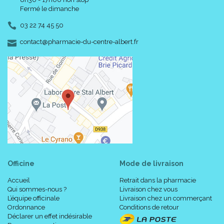
Fermé le dimanche
03 22 74 45 50
-
-
contact
@
pharmacie-du-centre-albert.fr
Officine
Mode de livraison
Accueil
Retrait dans la pharmacie
Qui sommes-nous ?
Livraison chez vous
L’équipe officinale
Livraison chez un commerçant
Ordonnance
Conditions de retour
Déclarer un effet indésirable