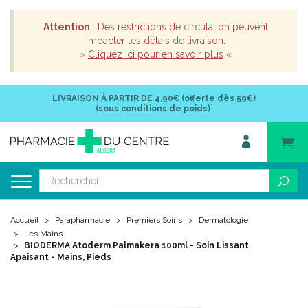
Attention
: Des restrictions de circulation peuvent
impacter les délais de livraison.
»
Cliquez ici pour en savoir plus
«
LIVRAISON À PARTIR DE
4,90€ (offerte dès 59€)
*
(sous conditions de poids)
Accueil
Parapharmacie
Premiers Soins
Dermatologie
Les Mains
BIODERMA Atoderm Palmakera 100ml - Soin Lissant
Apaisant - Mains, Pieds