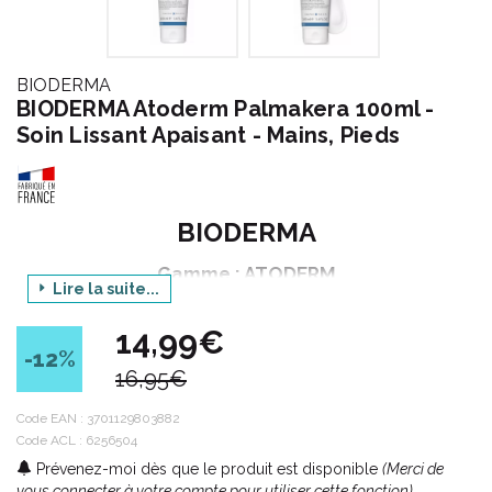
BIODERMA
BIODERMA Atoderm Palmakera 100ml -
Soin Lissant Apaisant - Mains, Pieds
BIODERMA
Gamme : ATODERM
Lire la suite...
Produit : PALMAKERA
14,99€
Contenance : 100 ml
-12
%
16,95€
Tous les produits du Laboratoire BIODERMA sont formulés
Code EAN :
3701129803882
selon le principe d' écobiologie qui est au cœur de la
Code ACL : 6256504
démarche NAOS, pour respecter l' écosystème de votre peau et
Prévenez-moi dès que le produit est disponible
(Merci de
préserver sa santé durablement.
vous connecter à votre compte pour utiliser cette fonction).