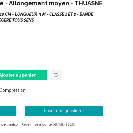
ée - Allongement moyen - THUASNE
0 CM - LONGUEUR 3 M - CLASSE 1 ET 2 - BANDE
EGERE TOUS SENS
égère de compression tous sens
 précis de la compression
onnage limite les risques de mauvaise utilisation
Ajouter au panier
ir-faire industriel inégalé
 Compression
Poser une question ›
ais de livraison. Page mise à jour le 08/08/2026.
contention