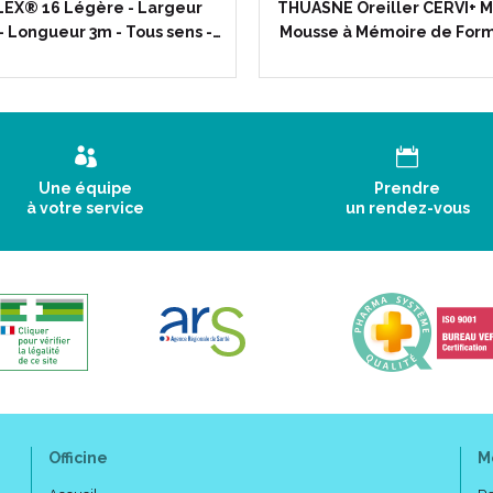
LEX® 16 Légère - Largeur
THUASNE Oreiller CERVI+ M
- Longueur 3m - Tous sens -…
Mousse à Mémoire de Form
4 classes de compress
chaque pathologie
INDICATIONS CLASSE 1 :
impatiences, jambes lourdes, var
Une équipe
Prendre
stations debout
à votre service
un rendez-vous
prolongées, voyages de longue
INDICATIONS CLASSE 2 :
varices, troubles fonctionnels (j
sclérothérapique,
troubles veineux de la grossess
INDICATIONS CLASSE 3 :
varices, oedèmes, suites chirur
eczéma veineux,
ulcère cicatrisé, thrombose vei
Officine
M
grossesse, lymphoedème,
traitement de la TVS et TVP, pr