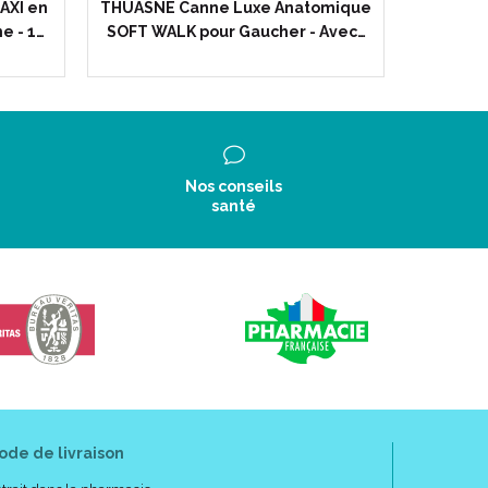
AXI en
THUASNE Canne Luxe Anatomique
SPRYSTEP
e - 1…
SOFT WALK pour Gaucher - Avec…
d
ion pour une réponse adaptée à
ices simples, télangiectasies, prévention lors des
Nos conseils
santé
 durée.
ambes lourdes...), suites chirurgie phlébologique et
e.
gie phlébologique et sclérothérapique, pigmentation,
neuse profonde, troubles veineux sévères de la
ode de livraison
évention et traitement du syndrome post-