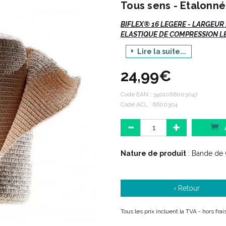
Tous sens - Etalonn
BIFLEX
® 16
LEGERE - LARGEUR 1
ELASTIQUE DE COMPRESSION L
Lire la suite...
Vte/R/D
24,99€
BIFLEX® 16 - Bande élastique l
Biflex® 16 (légère)
Code EAN :
3401066003047
Code ACL : 6600304
Efficacité : grâce au dosage
Sécurité des patients : l’étal
Qualité et durabilité : un savo
Nature de produit
: Bande de
Caractéristiques :
‹ Retour
+ Efficace :
Tous les prix incluent la TVA - hors fr
Disponible en 2 forces de 