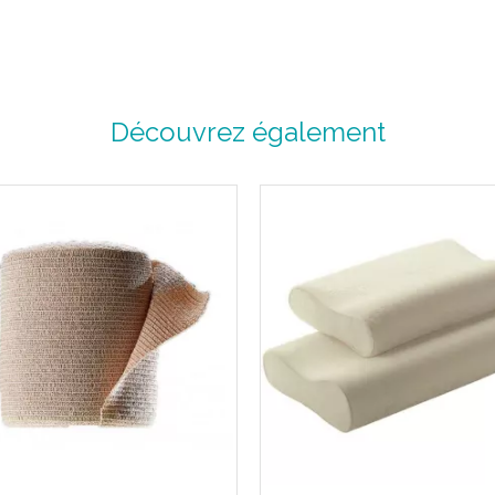
+ Confortable :
Epouse tous les reliefs an
Matière viscose naturelle
+ Pratique :
Découvrez également
Disponible en 2 largeurs et
Taillage :