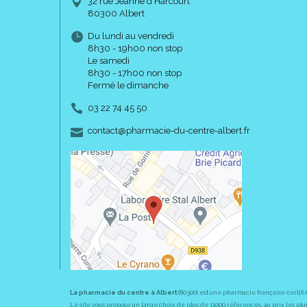
32 rue Jeanne d’Harcourt
80300 Albert
Du lundi au vendredi
8h30 - 19h00 non stop
Le samedi
8h30 - 17h00 non stop
Fermé le dimanche
03 22 74 45 50
-
-
contact
@
pharmacie-du-centre-albert.fr
La pharmacie du centre à Albert
(80300) est une pharmacie française certifi
Le site vous propose un large choix de plus de 11000 références, au prix les 