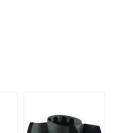
on grâce au nouvel étalonnage qui indique sur la
nction de son niveau de recouvrement.
ques.
me breveté d’étalonnage.