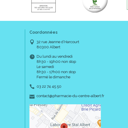
Coordonnées
32 rue Jeanne d’Harcourt
80300 Albert
Du lundi au vendredi
8h30 - 19h00 non stop
Le samedi
8h30 - 17h00 non stop
Fermé le dimanche
03 22 74 45 50
-
-
contact
@
pharmacie-du-centre-albert.fr