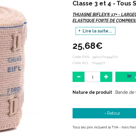
Classe 3 et 4 - Tous
THUASNE BIFLEX® 17+ - LARGEU
ELASTIQUE FORTE DE COMPRESS
Lire la suite...
Vte/R/D
25,68€
Biflex®+ :
Prix Design et Industrie 2002 "
Code EAN :
3401070444720
Biflex®+ a reçu ce prix pour s
Code ACL : 7044472
Biflex®+ est la bande leader
BIFLEX® 17 - Bande élastique fo
Efficacité : grâce au dosage
Nature de produit
: Bande de
Sécurité des patients : l’étal
Qualité et durabilité : un savo
‹ Retour
Caractéristiques :
Tous les prix incluent la TVA - hors fra