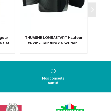
rgeur
THUASNE LOMBASTART Hauteur
MOBID
e 1 et…
26 cm - Ceinture de Soutien…
Plot
Nos conseils
santé