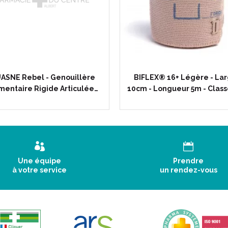
Mise en place :
ASNE Rebel - Genouillère
BIFLEX® 16+ Légère - La
mentaire Rigide Articulée…
10cm - Longueur 5m - Class
1 - Etirement :
Une équipe
Prendre
à votre service
un rendez-vous
2 - Recouvrement :