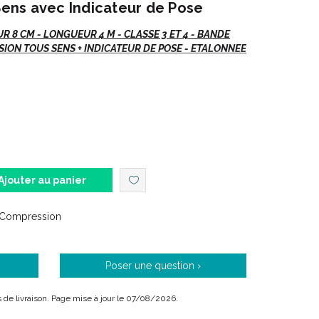
 Sens avec Indicateur de Pose
R 8 CM - LONGUEUR 4 M - CLASSE 3 ET 4 - BANDE
ION TOUS SENS + INDICATEUR DE POSE - ETALONNEE
Simplicité & Efficacité"
on élaboration et sa créativité.
 des compressions élastiques.
Ajouter au panier
rte de compression tous sens + indicateur de pose.
 précis de la compression
 Compression
onnage limite les risques de mauvaise utilisation
ir-faire industriel inégalé
Poser une question ›
is de livraison. Page mise à jour le 07/08/2026.