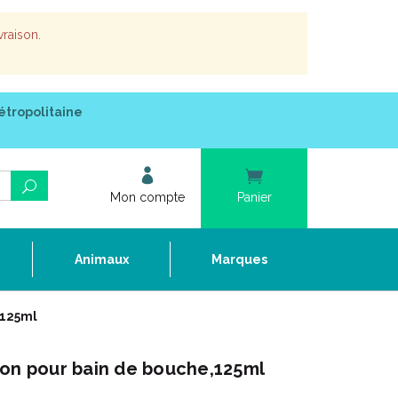
vraison.
étropolitaine
Mon compte
Panier
e
Animaux
Marques
,125ml
ion pour bain de bouche,125ml