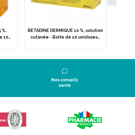
 %,
BETADINE DERMIQUE 10 %, solution
BETA
e 10…
cutanée - Boite de 10 unidoses…
sol
Nos conseils
santé