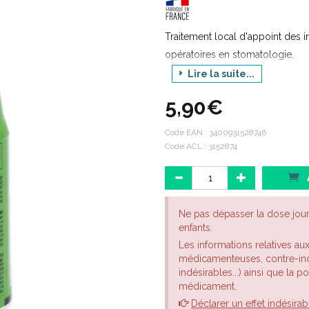
Traitement local d'appoint des i
opératoires en stomatologie.
Lire la suite...
5,90€
Code EAN :
3400931528746
Code ACL : 3152874
Ne pas dépasser la dose jou
enfants.
Les informations relatives au
médicamenteuses, contre-indi
indésirables...) ainsi que la 
médicament.
Déclarer un effet indésirab