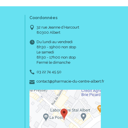
Coordonnées
32 rue Jeanne d’Harcourt
80300 Albert
Du lundi au vendredi
8h30 - 19h00 non stop
Le samedi
8h30 - 17h00 non stop
Fermé le dimanche
03 22 74 45 50
-
-
contact
@
pharmacie-du-centre-albert.fr