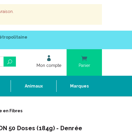
vraison.
étropolitaine
Mon compte
Panier
e
Animaux
Marques
e en Fibres
N 50 Doses (184g) - Denrée