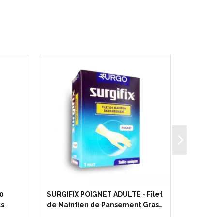
0
SURGIFIX POIGNET ADULTE - Filet
URGO 50 
ts
de Maintien de Pansement Gras…
couches 