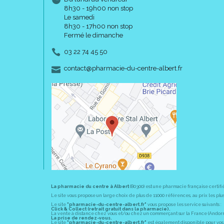
8h30 - 19h00 non stop
Le samedi
8h30 - 17h00 non stop
Fermé le dimanche
03 22 74 45 50
-
-
contact
@
pharmacie-du-centre-albert.fr
La pharmacie du centre à Albert
(80300) est une pharmacie française certifi
Le site vous propose un large choix de plus de 11000 références, au prix les 
Le site
"pharmacie-du-centre-albert.fr"
vous propose les service suivants :
Click & Collect (retrait gratuit dans la pharmacie).
La vente à distance chez vous et/ou chez un commerçant sur la France (Andorre, 
La prise de rendez-vous.
Le site
"pharmacie-du-centre-albert.fr"
est également disponible pour vos s