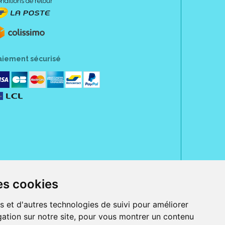
nditions de retour
aiement sécurisé
es cookies
rue Jeanne d' Harcourt, 80300 Albert.
 sans ordonnance.
s et d'autres technologies de suivi pour améliorer
ation sur notre site, pour vous montrer un contenu
ranger).
e, iPad et iPod touch), ou sur Google Play (pour Androïd 5.0 ou version