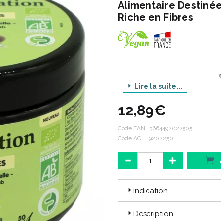
Alimentaire Destinée
Riche en Fibres
Lire la suite...
Produi
12,89€
Condition
Code EAN :
3664492022505
Code ACL : 9202250
Code ACL : 9202250
Code EAN : 3664492022505
Indication
Description