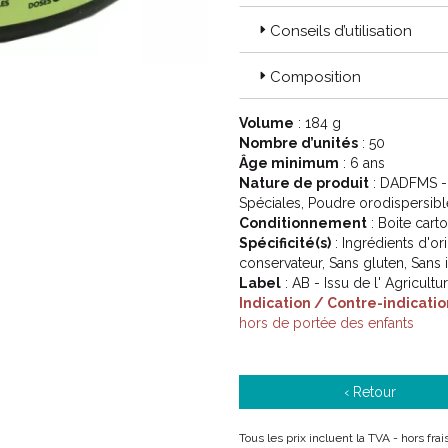
Conseils d’utilisation
Composition
Volume
: 184 g
Nombre d’unités
: 50
Âge minimum
: 6 ans
Nature de produit
: DADFMS - 
Spéciales, Poudre orodispersibl
Conditionnement
: Boite cart
Spécificité(s)
: Ingrédients d'or
conservateur, Sans gluten, Sans 
Label
: AB - Issu de l' Agricult
Indication / Contre-indicatio
hors de portée des enfants
‹ Retour
Tous les prix incluent la TVA - hors fr