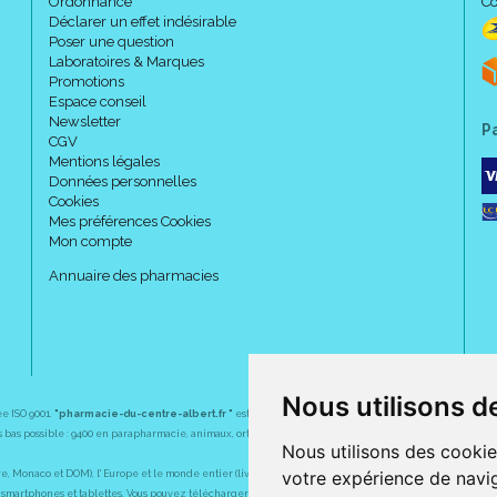
Ordonnance
Co
Déclarer un effet indésirable
Poser une question
Laboratoires & Marques
Promotions
Espace conseil
Newsletter
P
CGV
Mentions légales
Données personnelles
Cookies
Mes préférences Cookies
Mon compte
Annuaire des pharmacies
Nous utilisons d
ée ISO 9001.
"pharmacie-du-centre-albert.fr "
est le site internet de l
a pharmacie du centre
, 32 
plus bas possible : 9400 en parapharmacie, animaux, orthopédie, matériel médical. 1700 en médicaments
Nous utilisons des cookie
votre expérience de navig
Monaco et DOM), l' Europe et le monde entier (livraison assuré par Colissimo et ses partenaires à l' ét
martphones et tablettes. Vous pouvez télécharger gratuitement l' application sur l' AppStore (pour iPhon