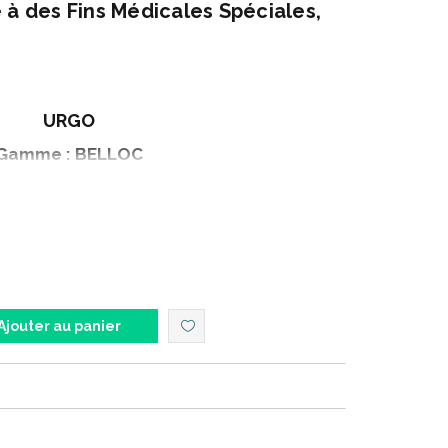
 à des Fins Médicales Spéciales,
URGO
Gamme : BELLOC
t : CONSTIPATION DOSES
nement : 50 doses - 184 g
Ajouter au panier