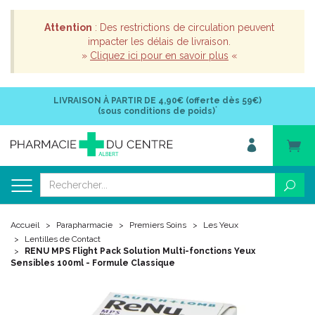
Attention
: Des restrictions de circulation peuvent
impacter les délais de livraison.
»
Cliquez ici pour en savoir plus
«
LIVRAISON À PARTIR DE
4,90€ (offerte dès 59€)
*
(sous conditions de poids)
Accueil
Parapharmacie
Premiers Soins
Les Yeux
Lentilles de Contact
RENU MPS Flight Pack Solution Multi-fonctions Yeux
Sensibles 100ml - Formule Classique