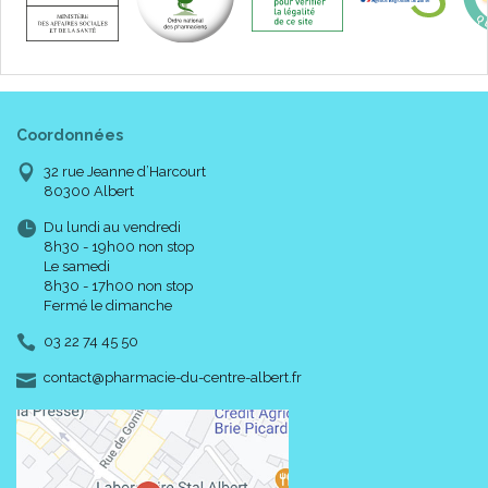
Coordonnées
32 rue Jeanne d’Harcourt
80300 Albert
Du lundi au vendredi
8h30 - 19h00 non stop
Le samedi
8h30 - 17h00 non stop
Fermé le dimanche
03 22 74 45 50
-
-
contact
@
pharmacie-du-centre-albert.fr