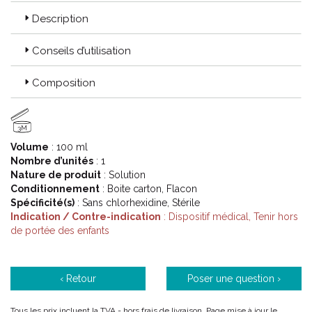
Description
Conseils d’utilisation
Composition
3M
Volume
: 100 ml
Nombre d’unités
: 1
Nature de produit
: Solution
Conditionnement
: Boite carton, Flacon
Spécificité(s)
: Sans chlorhexidine, Stérile
Indication / Contre-indication
: Dispositif médical, Tenir hors
de portée des enfants
‹ Retour
Poser une question ›
Tous les prix incluent la TVA - hors frais de livraison. Page mise à jour le