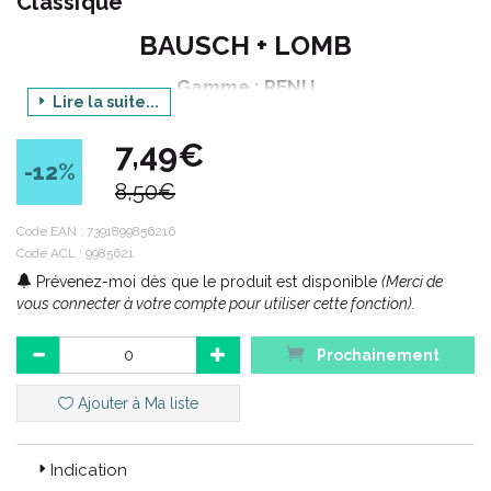
Classique
BAUSCH + LOMB
Gamme : RENU
Lire la suite...
Produit : MPS FLIGHT PACK SOLUTION
MULTIFONCTIONS
7,49€
-12
%
Contenance : 100 ml
8,50€
Code EAN :
7391899856216
Code ACL : 9985621
Code ACL : 9985621
Code EAN : 7391899856216
Prévenez-moi dès que le produit est disponible
(Merci de
vous connecter à votre compte pour utiliser cette fonction).
Prochainement
Ajouter à Ma liste
Indication