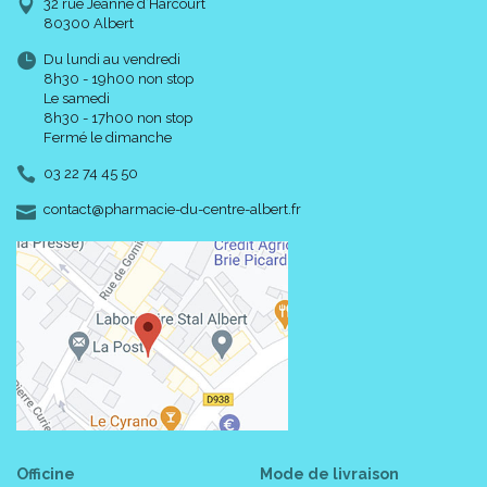
32 rue Jeanne d’Harcourt
80300 Albert
Du lundi au vendredi
8h30 - 19h00 non stop
Le samedi
8h30 - 17h00 non stop
Fermé le dimanche
03 22 74 45 50
-
-
contact
@
pharmacie-du-centre-albert.fr
Officine
Mode de livraison