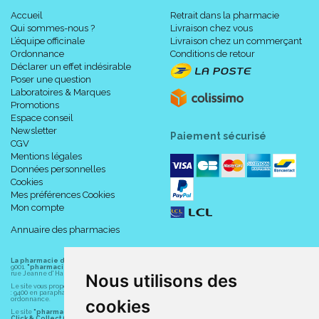
Accueil
Retrait dans la pharmacie
Qui sommes-nous ?
Livraison chez vous
L’équipe officinale
Livraison chez un commerçant
Ordonnance
Conditions de retour
Déclarer un effet indésirable
Poser une question
Laboratoires & Marques
Promotions
Espace conseil
Newsletter
Paiement sécurisé
CGV
Mentions légales
Données personnelles
Cookies
Mes préférences Cookies
Mon compte
Annuaire des pharmacies
La pharmacie du centre à Albert
(80300) est une pharmacie française certifiée ISO
9001.
"pharmacie-du-centre-albert.fr "
est le site internet de l
a pharmacie du centre
, 32
rue Jeanne d' Harcourt, 80300 Albert.
Nous utilisons des
Le site vous propose un large choix de plus de 11000 références, au prix les plus bas possible
: 9400 en parapharmacie, animaux, orthopédie, matériel médical. 1700 en médicaments sans
ordonnance.
cookies
Le site
"pharmacie-du-centre-albert.fr"
vous propose les service suivants :
Click & Collect (retrait gratuit dans la pharmacie).