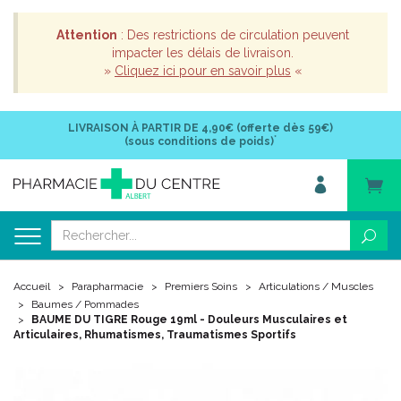
Attention
: Des restrictions de circulation peuvent
impacter les délais de livraison.
»
Cliquez ici pour en savoir plus
«
LIVRAISON À PARTIR DE
4,90€ (offerte dès 59€)
*
(sous conditions de poids)
Accueil
Parapharmacie
Premiers Soins
Articulations / Muscles
Baumes / Pommades
BAUME DU TIGRE Rouge 19ml - Douleurs Musculaires et
Articulaires, Rhumatismes, Traumatismes Sportifs