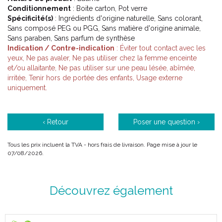
Description :
Conditionnement
: Boite carton, Pot verre
Spécificité(s)
: Ingrédients d'origine naturelle, Sans colorant,
Sans composé PEG ou PGG, Sans matière d'origine animale,
Ce baume extra-fort est idéal en application cutanée.
Sans paraben, Sans parfum de synthèse
Stimulez vos muscles avant l' effort par un massage
Indication / Contre-indication
: Éviter tout contact avec les
vigoureux. Après l’ effort, en massage léger, il procure une
yeux, Ne pas avaler, Ne pas utiliser chez la femme enceinte
sensation de soulagement rapide sous forme de chaleur
et/ou allaitante, Ne pas utiliser sur une peau lésée, abîmée,
décontractante.
irritée, Tenir hors de portée des enfants, Usage externe
Produit testé sous contrôle dermatologique.
uniquement.
Sans paraben, sans PEG ni PPG, sans colorant ni parfum de
synthèse, sans matière première d’ origine animale.
‹ Retour
Poser une question ›
>> Voir également Baume du Tigre Blanc (voies
Tous les prix incluent la TVA - hors frais de livraison. Page mise à jour le
respiratoires, migraines, piqûres d' insectes)
.
07/08/2026.
Conseils d' utilisation :
Découvrez également
Adultes : appliquer localement 3 à 4 fois par jour.