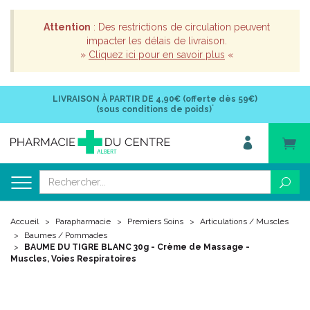
Attention
: Des restrictions de circulation peuvent
impacter les délais de livraison.
»
Cliquez ici pour en savoir plus
«
LIVRAISON À PARTIR DE
4,90€ (offerte dès 59€)
*
(sous conditions de poids)
Accueil
Parapharmacie
Premiers Soins
Articulations / Muscles
Baumes / Pommades
BAUME DU TIGRE BLANC 30g - Crème de Massage -
Muscles, Voies Respiratoires