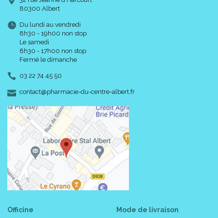
80300 Albert
Du lundi au vendredi
8h30 - 19h00 non stop
Le samedi
8h30 - 17h00 non stop
Fermé le dimanche
03 22 74 45 50
-
-
contact
@
pharmacie-du-centre-albert.fr
Officine
Mode de livraison