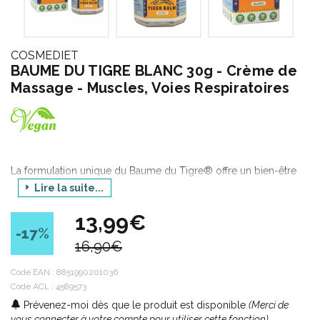
COSMEDIET
BAUME DU TIGRE BLANC 30g - Crème de
Massage - Muscles, Voies Respiratoires
La formulation unique du Baume du Tigre® offre un bien-être
holistique inspiré de la sagesse orientale. Décliné en une
Lire la suite...
gamme complète de produits, le Baume du Tigre® a su
apporter une variété de formats et de formulations pour s’
13,99€
adapter à vos différents besoins.
-17
%
16,90€
Un soin tout particulier a été apporté à la sélection des
Code EAN :
8851990201036
ingrédients pour garantir la qualité qu’ on lui connaît : camphre,
Code ACL : 4589573
menthol, huiles essentielles de menthe, de cajeput, de clou de
Prévenez-moi dès que le produit est disponible
(Merci de
girofle, de cannelle et d’ eucalyptus.
vous connecter à votre compte pour utiliser cette fonction).