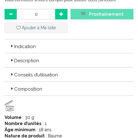
Le Baume du Tigre® ne contient pas de graisse animale.
Prochainement
Ajouter à Ma liste
Indication
Description
Conseils d’utilisation
Composition
12M
Volume
: 30 g
Nombre d’unités
: 1
Âge minimum
: 18 ans
Nature de produit
: Baume