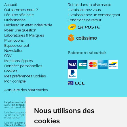
Accueil
Retrait dans la pharmacie
Qui sommes-nous ?
Livraison chez vous
L’équipe officinale
Livraison chez un commerçant
Ordonnance
Conditions de retour
Déclarer un effet indésirable
Poser une question
Laboratoires & Marques
Promotions
Espace conseil
Newsletter
Paiement sécurisé
CGV
Mentions légales
Données personnelles
Cookies
Mes préférences Cookies
Mon compte
Annuaire des pharmacies
La pharmacie du centre à Albert
(80300) est une pharmacie française certifiée ISO
9001.
"pharmacie-du-centre-albert.fr "
est le site internet de l
a pharmacie du centre
, 32
rue Jeanne d' Harcourt, 80300 Albert.
Nous utilisons des
Le site vous propose un large choix de plus de 11000 références, au prix les plus bas possible
: 9400 en parapharmacie, animaux, orthopédie, matériel médical. 1700 en médicaments sans
ordonnance.
cookies
Le site
"pharmacie-du-centre-albert.fr"
vous propose les service suivants :
Click & Collect (retrait gratuit dans la pharmacie).