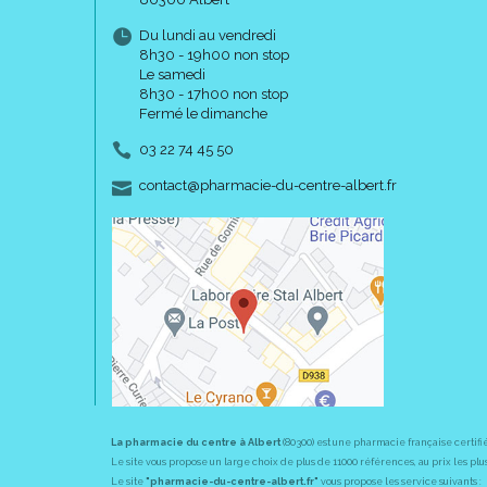
Du lundi au vendredi
8h30 - 19h00 non stop
Le samedi
8h30 - 17h00 non stop
Fermé le dimanche
03 22 74 45 50
-
-
contact
@
pharmacie-du-centre-albert.fr
La pharmacie du centre à Albert
(80300) est une pharmacie française certifi
Le site vous propose un large choix de plus de 11000 références, au prix les 
Le site
"pharmacie-du-centre-albert.fr"
vous propose les service suivants :