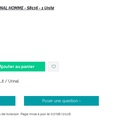
AL HOMME - S8536 - 1 Unité
.
Ajouter au panier
inal, adaptable sur un lit
.
it / Urinal
Poser une question ›
Jetable CareBag
.
is de livraison. Page mise à jour le 07/08/2026.