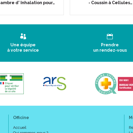
hambre d' Inhalation pour…
- Coussin à Cellules…
Une équipe
Prendre
à votre service
un rendez-vous
Officine
M
Accueil
Re
Qui sommes-nous ?
Li