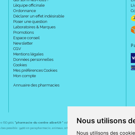
L’équipe officinale
Li
Ordonnance
Co
Déclarer un effet indésirable
Poser une question
Laboratoires & Marques
Promotions
Espace conseil
Newsletter
P
CGV
Mentions légales
Données personnelles
Cookies
Mes préférences Cookies
Mon compte
Annuaire des pharmacies
Nous utilisons d
ée ISO 9001.
"pharmacie-du-centre-albert.fr "
est le site internet de l
a pharmacie du centre
, 32 
plus bas possible : 9400 en parapharmacie, animaux, orthopédie, matériel médical. 1700 en médicaments
Nous utilisons des cookie