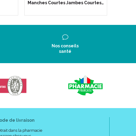
Manches Courtes Jambes Courtes…
1 U
Nos conseils
santé
ode de livraison
trait dans la pharmacie
vraison chez vous