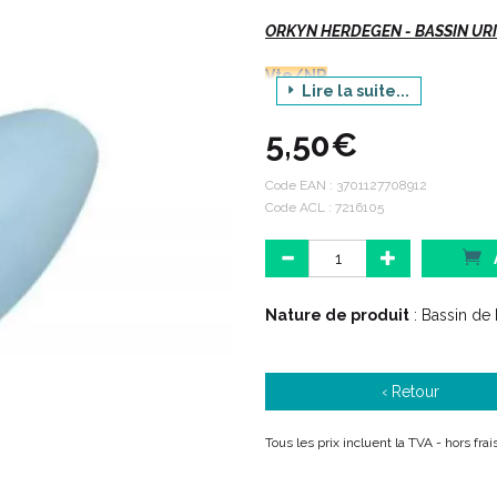
ORKYN HERDEGEN - BASSIN URIN
Vte/NR
Lire la suite...
5,50€
Description :
Code EAN :
3701127708912
Code ACL : 7216105
Dimensions : 30 x 10 x 15 cm
Contenance : 75 cl.
Matière : plastique.
>> Voir également le Porte Ur
Nature de produit
: Bassin de L
Et
‹ Retour
>> Voir également l' Urinal 
Tous les prix incluent la TVA - hors fra
Code ACL : 7216105