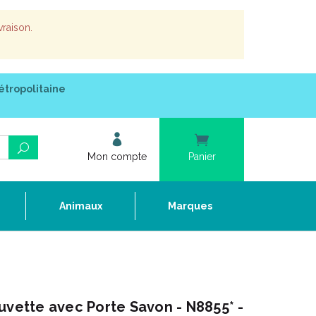
vraison.
étropolitaine
Mon compte
Panier
e
Animaux
Marques
uvette avec Porte Savon - N8855* -