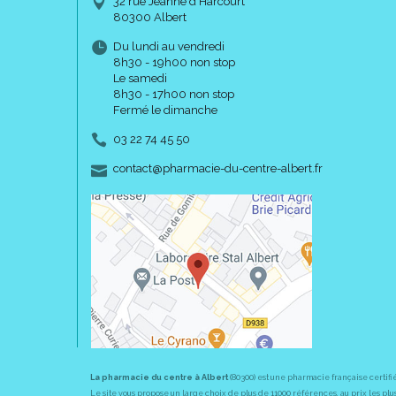
32 rue Jeanne d’Harcourt
80300 Albert
Du lundi au vendredi
8h30 - 19h00 non stop
Le samedi
8h30 - 17h00 non stop
Fermé le dimanche
03 22 74 45 50
-
-
contact
@
pharmacie-du-centre-albert.fr
La pharmacie du centre à Albert
(80300) est une pharmacie française certifi
Le site vous propose un large choix de plus de 11000 références, au prix les 