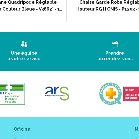
ne Quadripode Réglable
Chaise Garde Robe Réglab
Avant de vous asseoir, assure
 Couleur Bleue - V3662* - 1…
Hauteur RG H ONIS - P1203 - 
positionné.
Tenir hors de portée des enfa
Composition :
Une équipe
Prendre
à votre service
un rendez-vous
Polypropylène.
Code ACL : 4883344
Code EAN : 3401548833445
Officine
M