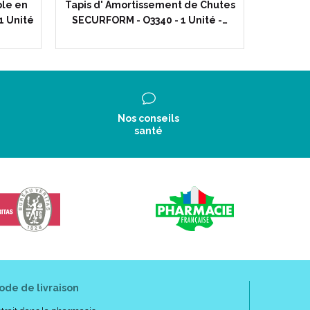
le en
Tapis d' Amortissement de Chutes
Coussin 
z-vous que le bidet soit en bon état et bien
1 Unité
SECURFORM - O3340 - 1 Unité -…
V12
nts.
Nos conseils
santé
ode de livraison