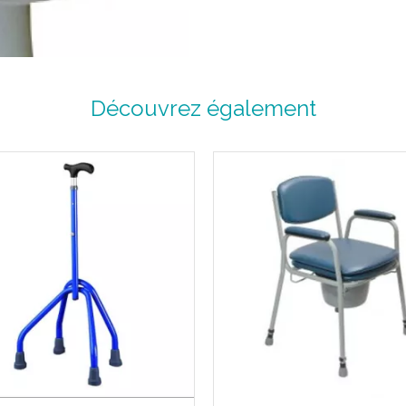
Caractéristiques :
Largeur avec rebords : envir
Largeur sans rebords : envir
Longueur sans le porte savon
Découvrez également
Largeur rebords : 5 cm.
Hauteur : 9 cm.
Contenance : 3 litres.
Très léger, poids net : 350 g.
Entretien :
Nettoyage à l’ eau savonneus
Précautions d’ emploi :
Avant la première utilisation, l