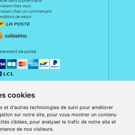
trait dans la pharmacie
vraison chez vous
vraison chez un commerçant
nditions de retour
aiement sécurisé
es cookies
s et d'autres technologies de suivi pour améliorer
ation sur notre site, pour vous montrer un contenu
ités ciblées, pour analyser le trafic de notre site et
nance de nos visiteurs.
rue Jeanne d' Harcourt, 80300 Albert.
 sans ordonnance.