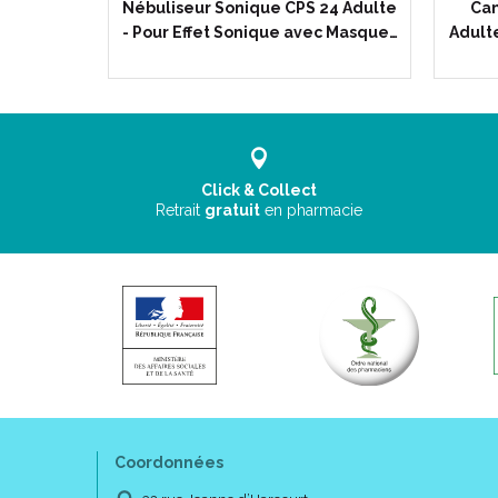
 DOA
Nébuliseur Sonique CPS 24 Adulte
Can
430 - 1…
- Pour Effet Sonique avec Masque…
Adulte
Click & Collect
Retrait
gratuit
en pharmacie
Coordonnées