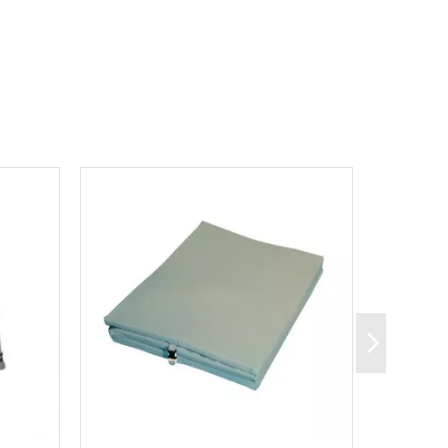
on 35 cm.
on 25 cm.
 : 32 cm.
e.
aver le bidet.