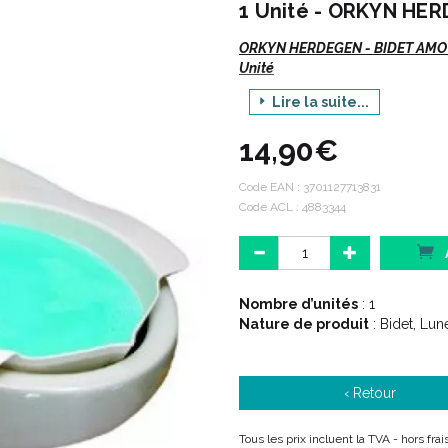
1 Unité - ORKYN HE
ORKYN HERDEGEN - BIDET AMOVI
Unité
Lire la suite...
Vte/NR
14,90€
Description :
Code EAN :
3701127713831
Code ACL : 4883344
Cette cuvette en plastique s’ 
une fonction très pratique de
Bidet en plastique utile pour l
Avec porte-savon.
Nombre d’unités
: 1
S’ adapte sur la plupart des 
Nature de produit
: Bidet, Lu
Peut s' utiliser au lit, pour l' 
Assure une bonne stabilité pen
Léger et pratique.
‹ Retour
Facile d' entretien.
Tous les prix incluent la TVA - hors fr