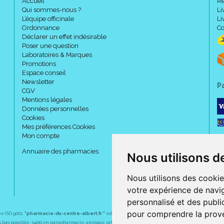
Accueil
Re
Qui sommes-nous ?
Li
L’équipe officinale
Li
Ordonnance
Co
Déclarer un effet indésirable
Poser une question
Laboratoires & Marques
Promotions
Espace conseil
Newsletter
P
CGV
Mentions légales
Données personnelles
Cookies
Mes préférences Cookies
Mon compte
Annuaire des pharmacies
Nous utilisons d
Nous utilisons des cookie
votre expérience de navig
personnalisé et des public
pour comprendre la prove
ée ISO 9001.
"pharmacie-du-centre-albert.fr "
est le site internet de l
a pharmacie du centre
, 32 
plus bas possible : 9400 en parapharmacie, animaux, orthopédie, matériel médical. 1700 en médicaments