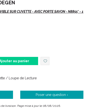
RDEGEN
BLE SUR CUVETTE - AVEC PORTE SAVON - N8855* - 1
installe facilement sur la lunette des WC pour avoir
Ajouter au panier
 bidet.
a toilette intime.
cuvettes WC.
nette / Loupe de Lecture
hygiène intime.
dant l' utilisation.
Poser une question ›
ais de livraison. Page mise à jour le 08/08/2026.