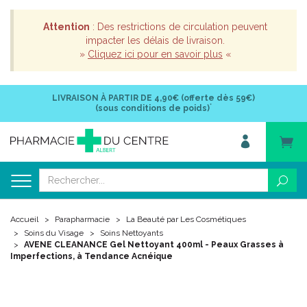
Attention
: Des restrictions de circulation peuvent
impacter les délais de livraison.
»
Cliquez ici pour en savoir plus
«
LIVRAISON À PARTIR DE
4,90€ (offerte dès 59€)
*
(sous conditions de poids)
Accueil
Parapharmacie
La Beauté par Les Cosmétiques
Soins du Visage
Soins Nettoyants
AVENE CLEANANCE Gel Nettoyant 400ml - Peaux Grasses à
Imperfections, à Tendance Acnéique