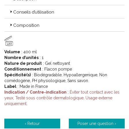
gamme complète de produits dermo-cosmétiques pour vous
accompagner du stade de la peau grasse, jusqu’ aux irritations et
Conseils d’utilisation
dessèchement cutanés consécutifs à certains traitements
dermatologiques.
Composition
12M
Volume
: 400 ml
Nombre d’unités
: 1
Nature de produit
: Gel nettoyant
Conditionnement
: Flacon pompe
Spécificité(s)
: Biodégradable, Hypoallergenique, Non
comédogène, PH physiologique, Sans savon
Label
: Made in France
Indication / Contre-indication
: Éviter tout contact avec les
yeux, Testé sous contrôle dermatologique, Usage externe
uniquement.
‹ Retour
Poser une question ›