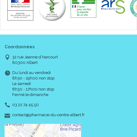
Coordonnées
32 rue Jeanne d’Harcourt
80300 Albert
Du lundi au vendredi
8h30 - 19h00 non stop
Le samedi
8h30 - 17h00 non stop
Fermé le dimanche
03 22 74 45 50
-
-
contact
@
pharmacie-du-centre-albert.fr