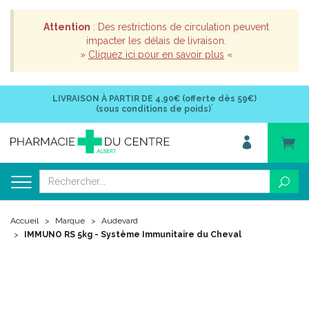
Attention
: Des restrictions de circulation peuvent
impacter les délais de livraison.
»
Cliquez ici pour en savoir plus
«
LIVRAISON À PARTIR DE
4,90€ (offerte dès 59€)
*
(sous conditions de poids)
Accueil
Marque
Audevard
IMMUNO RS 5kg - Système Immunitaire du Cheval