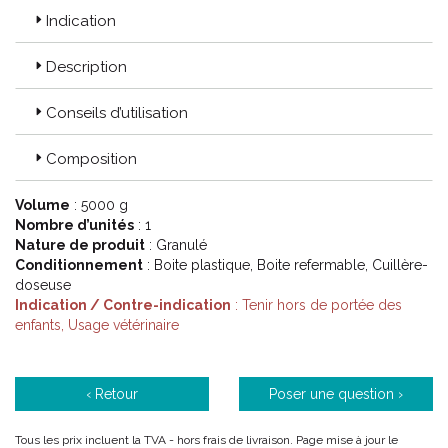
permettent de soutenir les besoins respiratoires de votre cheval.
Indication
Des produits nébulisables sont aussi utilisables pour améliorer l'
environnement de votre cheval.
Description
Conseils d’utilisation
Code ACL : 6019294
Code EAN : - 3515651831837
Composition
Volume
: 5000 g
Nombre d’unités
: 1
Nature de produit
: Granulé
Conditionnement
: Boite plastique, Boite refermable, Cuillère-
doseuse
Indication / Contre-indication
: Tenir hors de portée des
enfants, Usage vétérinaire
‹ Retour
Poser une question ›
Tous les prix incluent la TVA - hors frais de livraison. Page mise à jour le