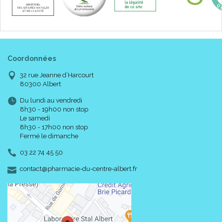
Coordonnées
32 rue Jeanne d’Harcourt
80300 Albert
Du lundi au vendredi
8h30 - 19h00 non stop
Le samedi
8h30 - 17h00 non stop
Fermé le dimanche
03 22 74 45 50
-
-
contact
@
pharmacie-du-centre-albert.fr