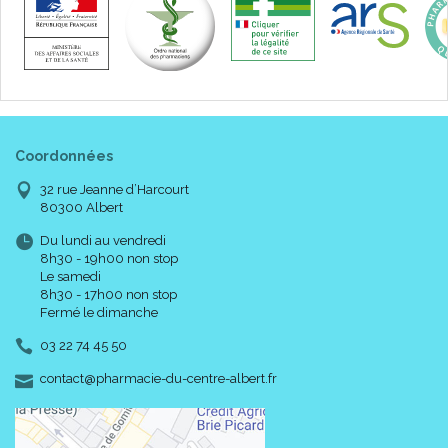
Coordonnées
32 rue Jeanne d’Harcourt
80300 Albert
Du lundi au vendredi
8h30 - 19h00 non stop
Le samedi
8h30 - 17h00 non stop
Fermé le dimanche
03 22 74 45 50
-
-
contact
@
pharmacie-du-centre-albert.fr