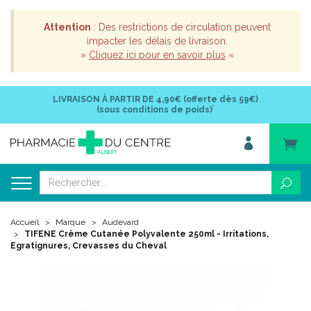
Attention
: Des restrictions de circulation peuvent
impacter les délais de livraison.
»
Cliquez ici pour en savoir plus
«
LIVRAISON À PARTIR DE
4,90€ (offerte dès 59€)
*
(sous conditions de poids)
Accueil
Marque
Audevard
TIFENE Crème Cutanée Polyvalente 250ml - Irritations,
Egratignures, Crevasses du Cheval