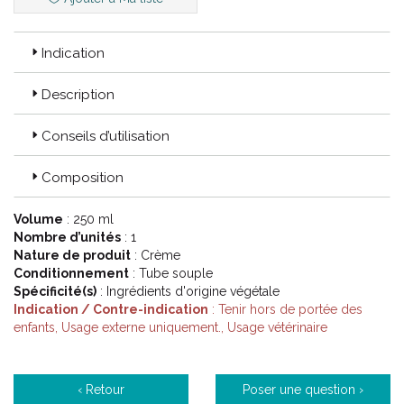
cheval : crème, spray, pansement, désinfectant...
Indication
Code ACL : 4494200
Description
Code EAN : 3401144942008
Conseils d’utilisation
Composition
Volume
: 250 ml
Nombre d’unités
: 1
Nature de produit
: Crème
Conditionnement
: Tube souple
Spécificité(s)
: Ingrédients d'origine végétale
Indication / Contre-indication
: Tenir hors de portée des
enfants, Usage externe uniquement., Usage vétérinaire
‹ Retour
Poser une question ›