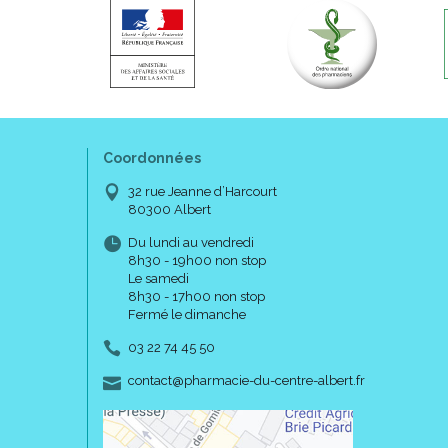
Coordonnées
32 rue Jeanne d’Harcourt
80300 Albert
Du lundi au vendredi
8h30 - 19h00 non stop
Le samedi
8h30 - 17h00 non stop
Fermé le dimanche
03 22 74 45 50
-
-
contact
@
pharmacie-du-centre-albert.fr