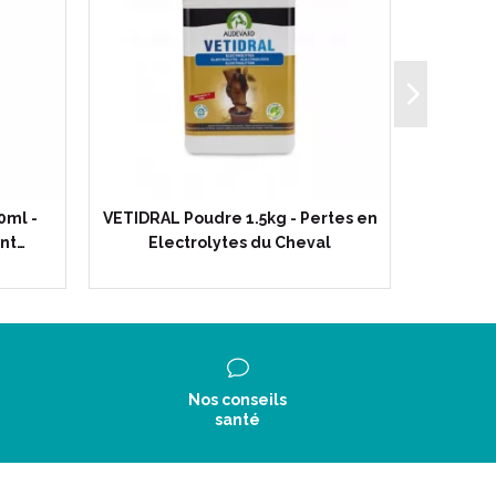
0ml -
VETIDRAL Poudre 1.5kg - Pertes en
EKY
ant…
Electrolytes du Cheval
G
Nos conseils
santé