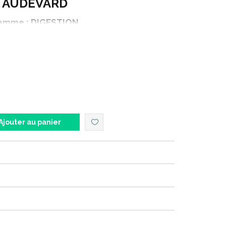
AUDEVARD
amme : DIGESTION
BO YEAS ACT ULTRA GRANULES
Contenance : 5 kg
 a un système digestif sensible et facilement
Ajouter au panier
stif et conserver ses performances, vous pouvez
aires spécifiques pour la digestion de votre cheval.
taires pour les intestins, le caecum mais aussi pour
der votre cheval en bon état.