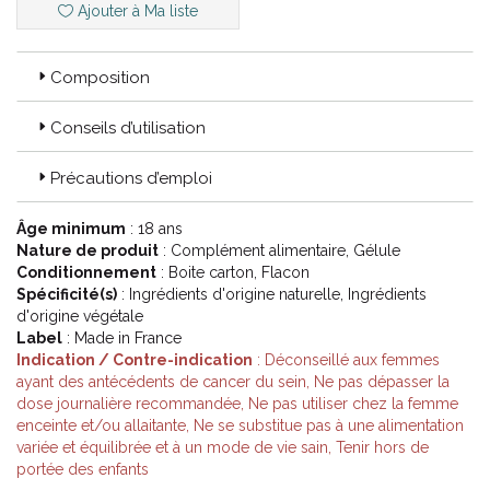
les désagréments liés à la ménopause, notamment les bouffées
Ajouter à Ma liste
de chaleur.
COMMENT L'UTILISER ?
Composition
Voie orale.
Conseils d’utilisation
Prendre 1 gélule matin et soir au moment des repas avec un
grand verre d'eau.
Précautions d’emploi
RECOMMANDATIONS
Âge minimum
: 18 ans
Une durée d’utilisation d’au moins 20 jours est recommandée.
Nature de produit
: Complément alimentaire, Gélule
Un complément alimentaire ne doit pas se substituer à une
Conditionnement
: Boite carton, Flacon
alimentation variée et équilibrée et à un mode de vie sain.
Spécificité(s)
: Ingrédients d'origine naturelle, Ingrédients
Réservé à l’adulte.
d'origine végétale
Déconseillé chez les femmes enceintes ou allaitantes.
Label
: Made in France
Déconseillé chez les femmes ayant des antécédents
Indication / Contre-indication
: Déconseillé aux femmes
personnels ou familiaux de cancer du sein.
ayant des antécédents de cancer du sein, Ne pas dépasser la
Un complément alimentaire ne doit pas se substituer à une
dose journalière recommandée, Ne pas utiliser chez la femme
alimentation variée et équilibrée et à un mode de vie sain,
enceinte et/ou allaitante, Ne se substitue pas à une alimentation
Ne pas dépasser la dose journalière recommandée,
variée et équilibrée et à un mode de vie sain, Tenir hors de
Ne pas laisser à la portée des jeunes enfants,
portée des enfants
À conserver à l'abri de la lumière, de la chaleur et de l'humidité.