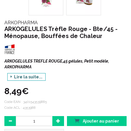
ARKOPHARMA
ARKOGELULES Trèfle Rouge - Bte/45 -
Ménopause, Bouffées de Chaleur
ARKOGELULES TREFLE ROUGE,45 gélules, Petit modèle,
ARKOPHARMA
Lire la suite...
FEMME Ménopause
8,49€
Arkogélules Trèfle Rouge est un complément alimentaire
destiné à aider les femmes à lutter contre certains
désagréments de la ménopause (bouffées de chaleur).
Code EAN :
3401543539885
Code ACL : 4353988
QUAND ET POURQUOI L'UTILISER ?
Ajouter au panier
Le Trèfle rouge, riche en isoflavones naturels, aide à diminuer