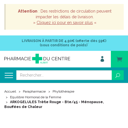
Attention
: Des restrictions de circulation peuvent
impacter les délais de livraison.
»
Cliquez ici pour en savoir plus
«
LIVRAISON À PARTIR DE
4,90€ (offerte dès 59€)
*
(sous conditions de poids)
Accueil
Parapharmacie
Phytothérapie
Equilibre Hormonal de la Femme
ARKOGELULES Trèfle Rouge - Bte/45 - Ménopause,
Bouffées de Chaleur