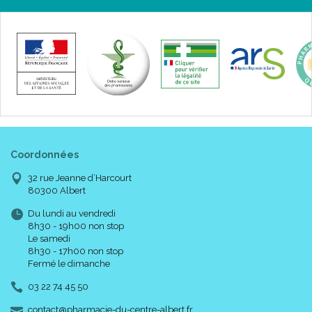
Coordonnées
32 rue Jeanne d’Harcourt
80300 Albert
Du lundi au vendredi
8h30 - 19h00 non stop
Le samedi
8h30 - 17h00 non stop
Fermé le dimanche
03 22 74 45 50
-
-
contact
@
pharmacie-du-centre-albert.fr