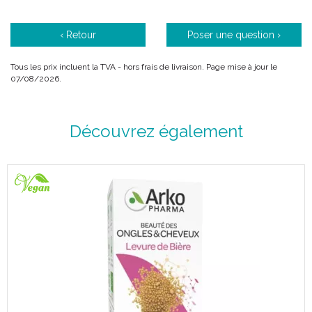
COMPOSITION
‹ Retour
Poser une question ›
Agent de charge: Cellulose,
Extrait de partie aérienne de Trèfle rouge (Trifolium pratense)
apportant des isoflavones,
Tous les prix incluent la TVA - hors frais de livraison. Page mise à jour le
Antiagglomérant : stéarate de magnésium,
07/08/2026.
Colorants : oxyde de fer, dioxyde de titane.
Caractéristiques
✓ Gélule sans gélatine
Découvrez également
Boite de 45 gélules
Code ACL : 4353988
Code EAN : 3401543539885