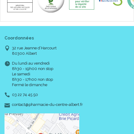
Coordonnées
32 rue Jeanne d’Harcourt
80300 Albert
Du lundi au vendredi
8h30 - 19h00 non stop
Le samedi
8h30 - 17h00 non stop
Fermé le dimanche
03 22 74 45 50
-
-
contact
@
pharmacie-du-centre-albert.fr