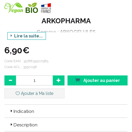
ARKOPHARMA
Gamme : ARKOGELULES
Lire la suite...
Déclinaison : BIO
6,90€
Produit : LEVURE DE BIERE - 1335 mg Revivifiable
Conditionnement : 45 gélules
Code EAN :
3578835500585
Code ACL : 3550058
Code ACL : 3550058
Ajouter au panier
Code EAN : 3578835500585
Ajouter à Ma liste
Indication
Description