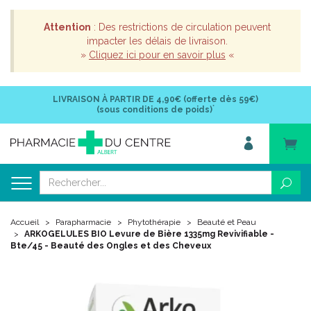
Attention
: Des restrictions de circulation peuvent
impacter les délais de livraison.
»
Cliquez ici pour en savoir plus
«
LIVRAISON À PARTIR DE
4,90€ (offerte dès 59€)
*
(sous conditions de poids)
Accueil
Parapharmacie
Phytothérapie
Beauté et Peau
ARKOGELULES BIO Levure de Bière 1335mg Revivifiable -
Bte/45 - Beauté des Ongles et des Cheveux