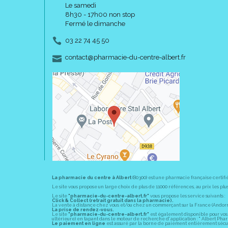
Le samedi
8h30 - 17h00 non stop
Fermé le dimanche
03 22 74 45 50
-
-
contact
@
pharmacie-du-centre-albert.fr
La pharmacie du centre à Albert
(80300) est une pharmacie française certifi
Le site vous propose un large choix de plus de 11000 références, au prix les 
Le site
"pharmacie-du-centre-albert.fr"
vous propose les service suivants :
Click & Collect (retrait gratuit dans la pharmacie).
La vente à distance chez vous et/ou chez un commerçant sur la France (Andorre, 
La prise de rendez-vous.
Le site
"pharmacie-du-centre-albert.fr"
est également disponible pour vos s
ultérieure) en tapant dans le moteur de recherche d' application : " Albert Pha
Le paiement en ligne
est assuré par la borne de paiement entièrement sécuri