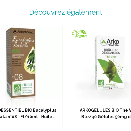
Norme ISO 22000
Découvrez également
pour les compléments alimentair
Agriculture Biologique
Règlement européen relatif au 
ESSENTIEL BIO Eucalyptus
ARKOGELULES BIO Thé V
ata n°08 - Fl/10ml - Huile…
Bte/40 Gélules 50mg 