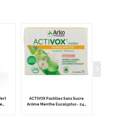
es et produits diététiques.
mode de production biologique.
ert
ACTIVOX Pastilles Sans Sucre
ARKO
de…
Arôme Menthe Eucalyptus - 24…
protect