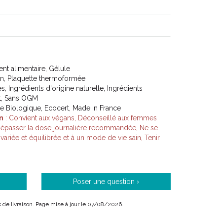
 engageons auprès des producteurs, pharmaciens et
s produits naturels de qualité.
t alimentaire, Gélule
on, Plaquette thermoformée
s, Ingrédients d'origine naturelle, Ingrédients
me l’ intelligence de la nature en solutions de santé
nt, Sans OGM
origine maîtrisée et parfaite sécurité.
ure Biologique, Ecocert, Made in France
n
: Convient aux végans, Déconseillé aux femmes
s dépasser la dose journalière recommandée, Ne se
variée et équilibrée et à un mode de vie sain, Tenir
its cosmétiques biologiques ou naturels.
Poser une question ›
is de livraison. Page mise à jour le 07/08/2026.