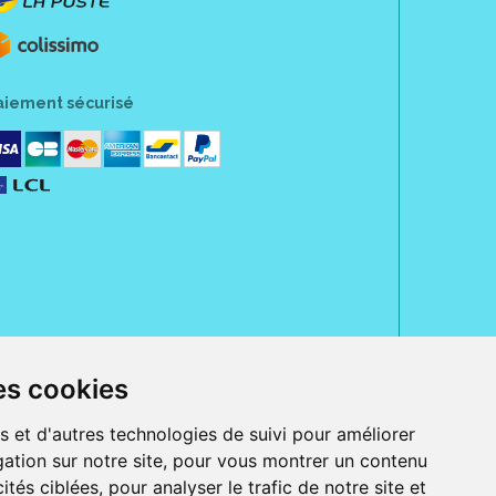
aiement sécurisé
es cookies
rue Jeanne d' Harcourt, 80300 Albert.
 sans ordonnance.
s et d'autres technologies de suivi pour améliorer
ranger).
ation sur notre site, pour vous montrer un contenu
e, iPad et iPod touch), ou sur Google Play (pour Androïd 5.0 ou version
ités ciblées, pour analyser le trafic de notre site et
 Express, Bancontact, PayPal.