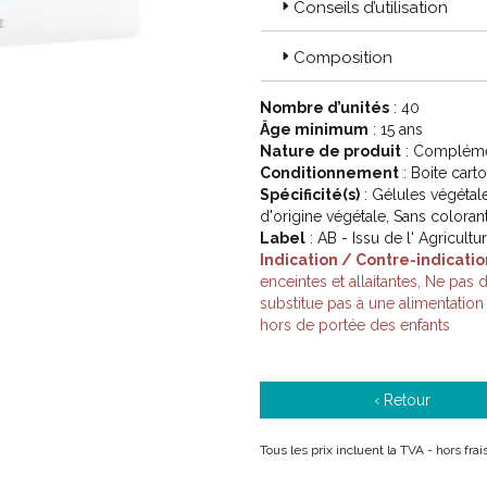
Conseils d’utilisation
Composition
Laboratoire engagé
Laboratoire certifié, nous nous
Nombre d’unités
: 40
consommateurs pour proposer de
Âge minimum
: 15 ans
Nature de produit
: Complémen
Conditionnement
: Boite cart
40 ans d’ expertise
Spécificité(s)
: Gélules végétale
Depuis 1980, Arkopharma transfor
d'origine végétale, Sans colora
efficaces, en combinant science, 
Label
: AB - Issu de l' Agricult
Indication / Contre-indicatio
enceintes et allaitantes, Ne pa
Certification Cosmos
substitue pas à une alimentation 
hors de portée des enfants
Certification relative aux produ
Norme ISO 13485
‹ Retour
pour les dispositifs médicaux.
Tous les prix incluent la TVA - hors fra