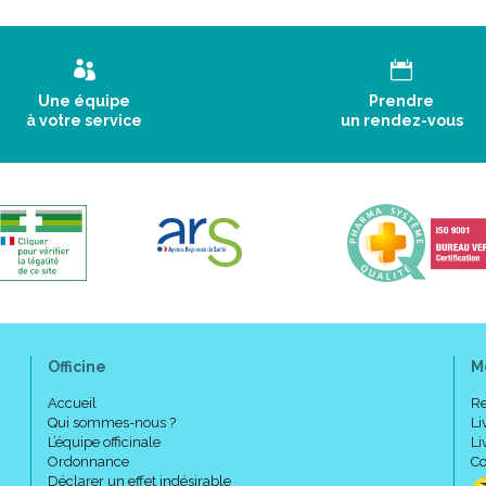
Une équipe
Prendre
à votre service
un rendez-vous
Officine
M
Accueil
Re
Qui sommes-nous ?
Li
L’équipe officinale
Li
Ordonnance
Co
Déclarer un effet indésirable