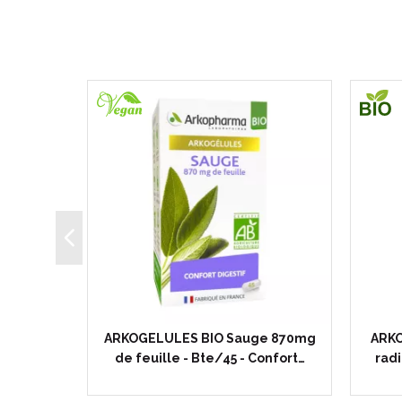
ruline
ARKOGELULES BIO Sauge 870mg
ARKO
plément…
de feuille - Bte/45 - Confort…
radi