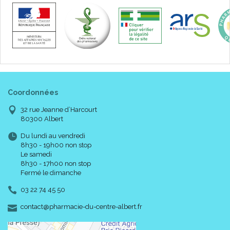
Coordonnées
32 rue Jeanne d’Harcourt
80300 Albert
Du lundi au vendredi
8h30 - 19h00 non stop
Le samedi
8h30 - 17h00 non stop
Fermé le dimanche
03 22 74 45 50
-
-
contact
@
pharmacie-du-centre-albert.fr