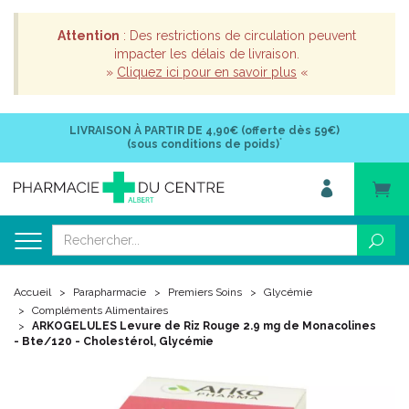
Attention
: Des restrictions de circulation peuvent
impacter les délais de livraison.
»
Cliquez ici pour en savoir plus
«
LIVRAISON À PARTIR DE
4,90€ (offerte dès 59€)
*
(sous conditions de poids)
Accueil
Parapharmacie
Premiers Soins
Glycémie
Compléments Alimentaires
ARKOGELULES Levure de Riz Rouge 2.9 mg de Monacolines
- Bte/120 - Cholestérol, Glycémie