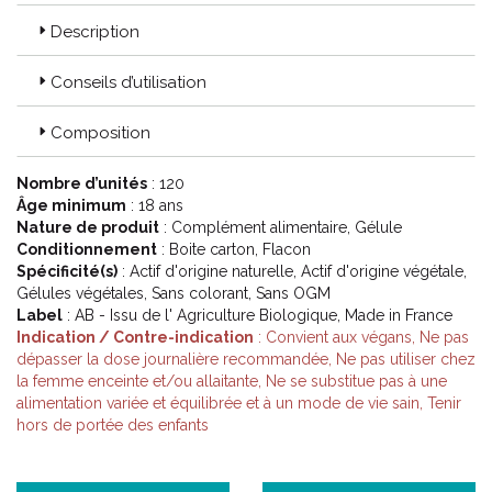
Exigence Arkopharma :
Description
Passion pour la santé : les botanistes, pharmaciens,
naturopathes et experts en phytothérapie des laboratoires
Conseils d’utilisation
Arkopharma puisent le meilleur de la nature pour créer des
formules optimales au service de notre santé.
40 ans de savoir-faire français : pionniers depuis 1980 dans la
Composition
santé naturelle, les laboratoires Arkopharma explorent la
science des plantes et de la nature pour apporter une
Nombre d’unités
: 120
réponse à chacun de nos besoins. Le site de fabrication et de
Âge minimum
: 18 ans
contrôle d' Arkopharma est situé dans les Alpes-Maritimes.
Nature de produit
: Complément alimentaire, Gélule
Marque engagée pour la biodiversité : les 110 variétés de
Conditionnement
: Boite carton, Flacon
plantes et actifs issus de la nature des laboratoires
Spécificité(s)
: Actif d'origine naturelle, Actif d'origine végétale,
Arkopharma sont rigoureusement sélectionnées auprès de
Gélules végétales, Sans colorant, Sans OGM
leurs partenaires récoltants. Ils s' engagent à leurs côtés pour
Label
: AB - Issu de l' Agriculture Biologique, Made in France
garantir l' excellence de leurs produits dans le respect de l'
Indication / Contre-indication
: Convient aux végans, Ne pas
écosystème.
dépasser la dose journalière recommandée, Ne pas utiliser chez
la femme enceinte et/ou allaitante, Ne se substitue pas à une
alimentation variée et équilibrée et à un mode de vie sain, Tenir
(*) Conformément à la réglementation en vigueur sur le mode
hors de portée des enfants
de production biologique.