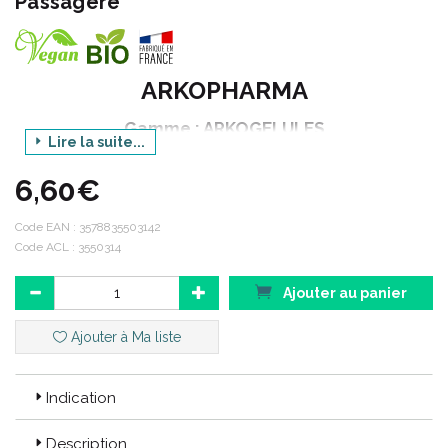
Passagère
ARKOPHARMA
Gamme : ARKOGELULES
Lire la suite...
Déclinaison : BIO
6,60€
Produit : AUBEPINE - 21 mg de flavonoïdes
Conditionnement : 45 gélules
Code EAN :
3578835503142
Code ACL : 3550314
Code ACL : 3550314
Ajouter au panier
Code EAN : 3578835503142
Ajouter à Ma liste
Indication
Description