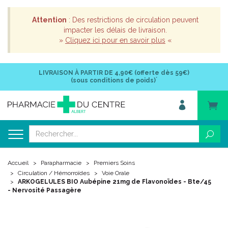
Attention
: Des restrictions de circulation peuvent
impacter les délais de livraison.
»
Cliquez ici pour en savoir plus
«
LIVRAISON À PARTIR DE
4,90€ (offerte dès 59€)
*
(sous conditions de poids)
Accueil
Parapharmacie
Premiers Soins
Circulation / Hémorroïdes
Voie Orale
ARKOGELULES BIO Aubépine 21mg de Flavonoïdes - Bte/45
- Nervosité Passagère